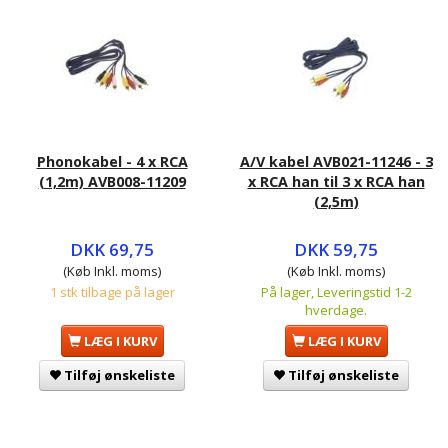
Phonokabel - 4 x RCA
A/V kabel AVB021-11246 - 3
(1,2m) AVB008-11209
x RCA han til 3 x RCA han
(2,5m)
DKK 69,75
DKK 59,75
(Køb Inkl. moms)
(Køb Inkl. moms)
1 stk tilbage på lager
På lager, Leveringstid 1-2
hverdage.
LÆG I KURV
LÆG I KURV
Tilføj ønskeliste
Tilføj ønskeliste