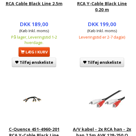
RCA Cable Black Line 2,5m
RCA Y-Cable Black Line
0,20 m
DKK 189,00
DKK 199,00
(Køb Inkl. moms)
(Køb Inkl. moms)
På lager, Leveringstid 1-2
Leveringstid er 2-7 dag(e)
hverdage.
LÆG I KURV
Tilføj ønskeliste
Tilføj ønskeliste
C-Quence 451-4960-201
A/V kabel - 2x RCA han - 2x
RCA Y-Cable Black Line
han 2.5m AVK 128-250 Q