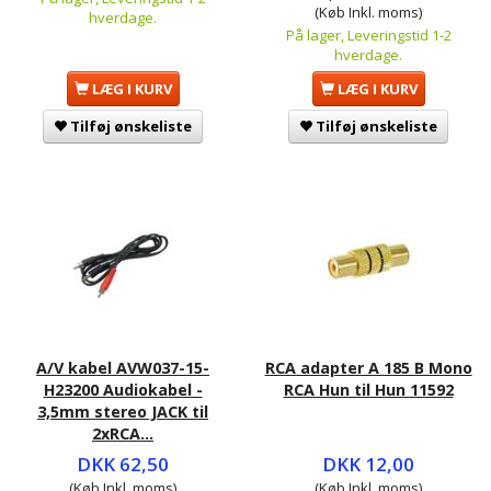
(Køb Inkl. moms)
hverdage.
På lager, Leveringstid 1-2
hverdage.
LÆG I KURV
LÆG I KURV
Tilføj ønskeliste
Tilføj ønskeliste
A/V kabel AVW037-15-
RCA adapter A 185 B Mono
H23200 Audiokabel -
RCA Hun til Hun 11592
3,5mm stereo JACK til
2xRCA...
DKK 62,50
DKK 12,00
(Køb Inkl. moms)
(Køb Inkl. moms)