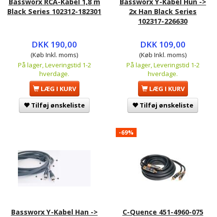
Bassworx RCA-Kabel 1,8 m
Bassworx Y-Kabel Hun ->
Black Series 102312-182301
2x Han Black Series
102317-226630
DKK 190,00
DKK 109,00
(Køb Inkl. moms)
(Køb Inkl. moms)
På lager, Leveringstid 1-2
På lager, Leveringstid 1-2
hverdage.
hverdage.
LÆG I KURV
LÆG I KURV
Tilføj ønskeliste
Tilføj ønskeliste
-69%
Bassworx Y-Kabel Han ->
C-Quence 451-4960-075