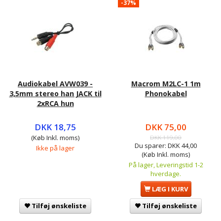
-37%
Audiokabel AVW039 -
Macrom M2LC-1 1m
3,5mm stereo han JACK til
Phonokabel
2xRCA hun
DKK 18,75
DKK 75,00
(Køb Inkl. moms)
DKK 119,00
Du sparer:
DKK 44,00
Ikke på lager
(Køb Inkl. moms)
På lager, Leveringstid 1-2
hverdage.
LÆG I KURV
Tilføj ønskeliste
Tilføj ønskeliste