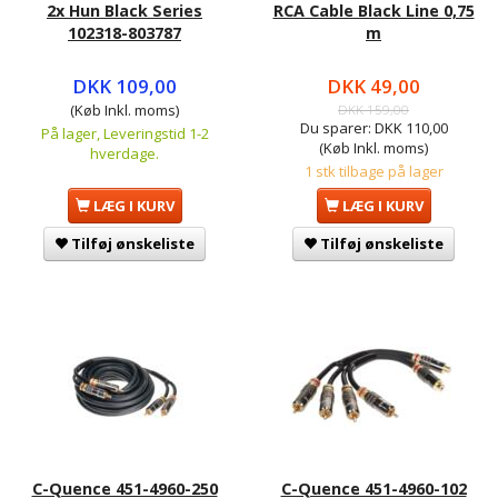
2x Hun Black Series
RCA Cable Black Line 0,75
102318-803787
m
DKK 109,00
DKK 49,00
(Køb Inkl. moms)
DKK 159,00
Du sparer:
DKK 110,00
På lager, Leveringstid 1-2
(Køb Inkl. moms)
hverdage.
1 stk tilbage på lager
LÆG I KURV
LÆG I KURV
Tilføj ønskeliste
Tilføj ønskeliste
C-Quence 451-4960-250
C-Quence 451-4960-102