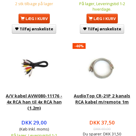
2 stk tilbage på lager
På lager, Leveringstid 1-2
hverdage.
LÆG I KURV
LÆG I KURV
Tilføj ønskeliste
Tilføj ønskeliste
-46%
A/V kabel AVW080-11176 -
AudioTop CR-21P 2 kanals
4x RCA han til 4x RCA han
RCA kabel m/remote 1m
(1,2m)
DKK 29,00
DKK 37,50
(Køb Inkl. moms)
DKK 69,00
Du sparer:
DKK 31,50
På lager, Leveringstid 1-2