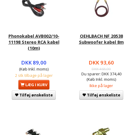
Phonokabel AVB002/10-
OEHLBACH NF 20538
11198 Stereo RCA kabel
Subwoofer kabel 8m
(10m)
DKK 89,00
DKK 93,60
(Køb Inkl. moms)
DKK 468,00
Du sparer:
DKK 374,40
2 stk tilbage på lager
(Køb Inkl. moms)
LÆG I KURV
Ikke på lager
Tilføj ønskeliste
Tilføj ønskeliste