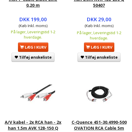
0,20 m
50407
DKK 199,00
DKK 29,00
(Køb Inkl. moms)
(Køb Inkl. moms)
På lager, Leveringstid 1-2
På lager, Leveringstid 1-2
hverdage.
hverdage.
LÆG I KURV
LÆG I KURV
Tilføj ønskeliste
Tilføj ønskeliste
A/V kabel - 2x RCA han - 2x
C-Quence 451-30.4990-500
han 1.5m AVK 128-150 Q
OVATION RCA Cable 5m