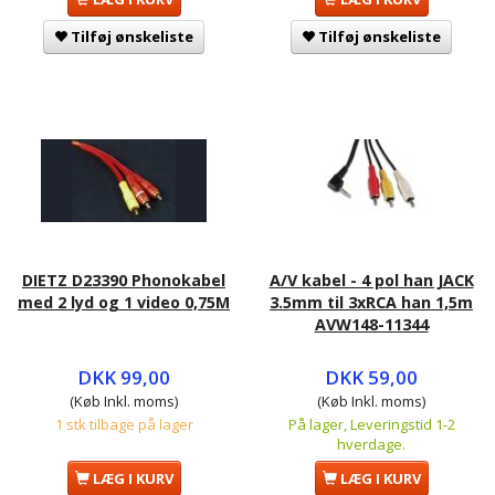
Tilføj ønskeliste
Tilføj ønskeliste
DIETZ D23390 Phonokabel
A/V kabel - 4 pol han JACK
med 2 lyd og 1 video 0,75M
3.5mm til 3xRCA han 1,5m
AVW148-11344
DKK 99,00
DKK 59,00
(Køb Inkl. moms)
(Køb Inkl. moms)
1 stk tilbage på lager
På lager, Leveringstid 1-2
hverdage.
LÆG I KURV
LÆG I KURV