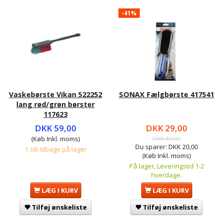
-41%
Vaskebørste Vikan 522252
SONAX Fælgbørste 417541
lang rød/grøn børster
117623
DKK 59,00
DKK 29,00
(Køb Inkl. moms)
DKK 49,00
Du sparer:
DKK 20,00
1 stk tilbage på lager
(Køb Inkl. moms)
På lager, Leveringstid 1-2
hverdage.
LÆG I KURV
LÆG I KURV
Tilføj ønskeliste
Tilføj ønskeliste