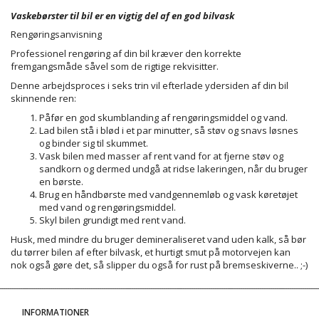
Vaskebørster til bil er en vigtig del af en god bilvask
Rengøringsanvisning
Professionel rengøring af din bil kræver den korrekte
fremgangsmåde såvel som de rigtige rekvisitter.
Denne arbejdsproces i seks trin vil efterlade ydersiden af din bil
skinnende ren:
Påfør en god skumblanding af rengøringsmiddel og vand.
Lad bilen stå i blød i et par minutter, så støv og snavs løsnes
og binder sig til skummet.
Vask bilen med masser af rent vand for at fjerne støv og
sandkorn og dermed undgå at ridse lakeringen, når du bruger
en børste.
Brug en håndbørste med vandgennemløb og vask køretøjet
med vand og rengøringsmiddel.
Skyl bilen grundigt med rent vand.
Husk, med mindre du bruger demineraliseret vand uden kalk, så bør
du tørrer bilen af efter bilvask, et hurtigt smut på motorvejen kan
nok også gøre det, så slipper du også for rust på bremseskiverne.. ;-)
INFORMATIONER