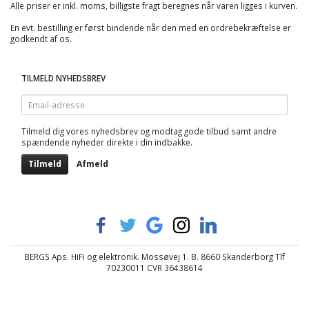
Alle priser er inkl. moms, billigste fragt beregnes når varen ligges i kurven.
En evt. bestilling er først bindende når den med en ordrebekræftelse er
godkendt af os.
TILMELD NYHEDSBREV
Email-
adresse
Tilmeld dig vores nyhedsbrev og modtag gode tilbud samt andre
spændende nyheder direkte i din indbakke.
Tilmeld
Afmeld
BERGS Aps. HiFi og elektronik. Mossøvej 1. B. 8660 Skanderborg Tlf
70230011 CVR 36438614