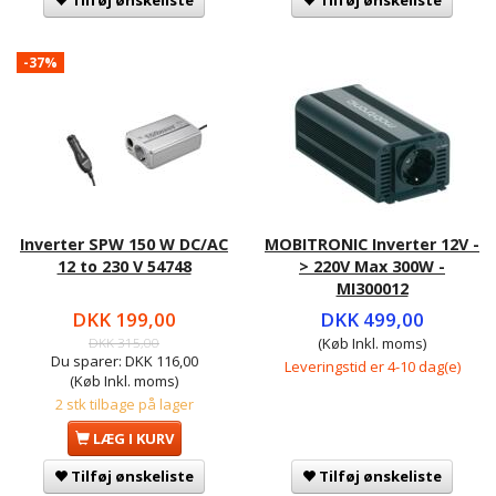
Tilføj ønskeliste
Tilføj ønskeliste
-37%
Inverter SPW 150 W DC/AC
MOBITRONIC Inverter 12V -
12 to 230 V 54748
> 220V Max 300W -
MI300012
DKK 199,00
DKK 499,00
DKK 315,00
(Køb Inkl. moms)
Du sparer:
DKK 116,00
Leveringstid er 4-10 dag(e)
(Køb Inkl. moms)
2 stk tilbage på lager
LÆG I KURV
Tilføj ønskeliste
Tilføj ønskeliste