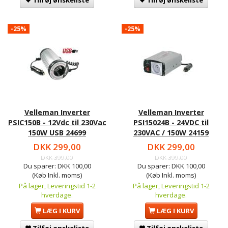
Tilføj ønskeliste
Tilføj ønskeliste
-25%
-25%
Velleman Inverter
Velleman Inverter
PSIC150B - 12Vdc til 230Vac
PSI15024B - 24VDC til
150W USB 24699
230VAC / 150W 24159
DKK 299,00
DKK 299,00
DKK 399,00
DKK 399,00
Du sparer:
DKK 100,00
Du sparer:
DKK 100,00
(Køb Inkl. moms)
(Køb Inkl. moms)
På lager, Leveringstid 1-2
På lager, Leveringstid 1-2
hverdage.
hverdage.
LÆG I KURV
LÆG I KURV