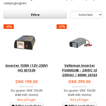
campingvognen.
Filtre
-43%
-27%
Inverter 150W (12V-230V)
Velleman Inverter
HQ 651530
PSI60024B - 24VDC til
230VAC / 600W 24163
DKK 199,00
DKK 399,00
DKK 349,00
DKK 549,00
Du sparer:
DKK 150,00
Du sparer:
DKK 150,00
(Køb Inkl. moms)
(Køb Inkl. moms)
Ikke på lager
Ikke på lager