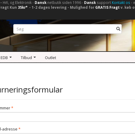
-
Hifi, og Elektronik -
Dansk
netbutik siden 1996 -
Dansk
support
Kontakt os
- 
Fragt Kun
35kr*
- 1-2 dages levering - Mulighed for
GRATIS Fragt
v. køb o
 EDB
Tilbud
Outlet
rneringsformular
ummer
l-adresse