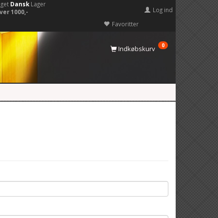
eget
Dansk
Lager
Log ind
ver 1000,-
Favoritter
0
Indkøbskurv