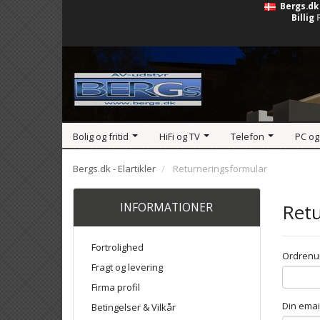
Bergs.dk
Billig
Bolig og fritid
HiFi og TV
Telefon
PC og
Bergs.dk - Elartikler
Returneringsformular
INFORMATIONER
Retu
Fortrolighed
Ordren
Fragt og levering
Firma profil
Din emai
Betingelser & Vilkår