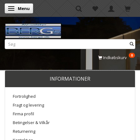
Menu
Skifte navigation
0
Indkøbskurv
INFORMATIONER
Fortrolighed
Fragt og levering
Firma profil
Betingelser & Vilkår
Returnering
Kontakt os