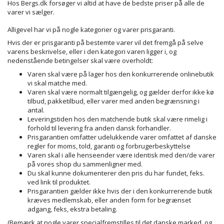
Hos Bergs.dk forsøger vi altid at have de bedste priser på alle de
varer vi sælger.
Alligevel har vi på nogle kategorier og varer prisgaranti.
Hvis der er prisgaranti på bestemte varer vil det fremgå på selve
varens beskrivelse, eller i den kategori varen ligger i, og
nedenstående betingelser skal være overholdt:
Varen skal være på lager hos den konkurrerende onlinebutik
vi skal matche med.
Varen skal være normalt tilgængelig, og gælder derfor ikke kø
tilbud, pakketilbud, eller varer med anden begrænsning i
antal.
Leveringstiden hos den matchende butik skal være rimelig i
forhold til levering fra anden dansk forhandler.
Prisgarantien omfatter udelukkende varer omfattet af danske
regler for moms, told, garanti og forbrugerbeskyttelse
Varen skal i alle henseender være identisk med den/de varer
på vores shop du sammenligner med.
Du skal kunne dokumenterer den pris du har fundet, feks.
ved link til produktet.
Prisgarantien gælder ikke hvis der i den konkurrerende butik
kræves medlemskab, eller anden form for begrænset
adgang, feks, ekstra betaling.
(Bemærk at nogle varer specialfremstilles til det danske marked, og