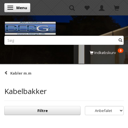
Menu
Skifte navigation
0
Indkøbskurv
Kabler m.m
Kabelbakker
Filtre