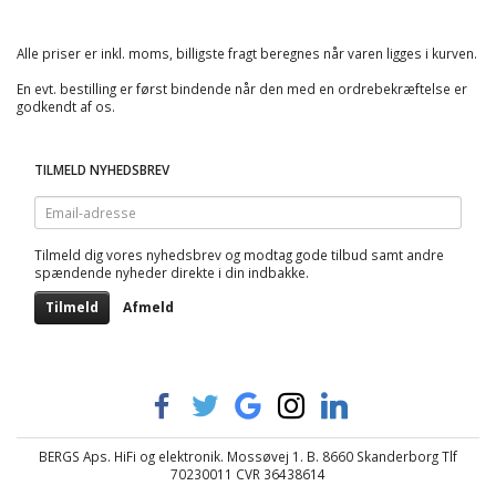
Alle priser er inkl. moms, billigste fragt beregnes når varen ligges i kurven.
En evt. bestilling er først bindende når den med en ordrebekræftelse er
godkendt af os.
TILMELD NYHEDSBREV
Email-
adresse
Tilmeld dig vores nyhedsbrev og modtag gode tilbud samt andre
spændende nyheder direkte i din indbakke.
Tilmeld
Afmeld
BERGS Aps. HiFi og elektronik. Mossøvej 1. B. 8660 Skanderborg Tlf
70230011 CVR 36438614