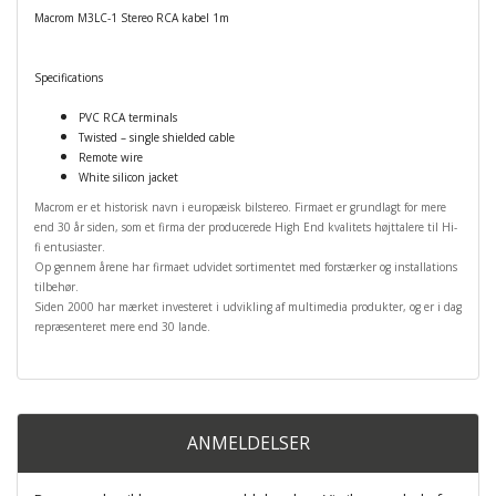
Macrom M3LC-1 Stereo RCA kabel 1m
Specifications
PVC RCA terminals
Twisted – single shielded cable
Remote wire
White silicon jacket
Macrom er et historisk navn i europæisk bilstereo. Firmaet er grundlagt
for mere
end 30 år siden, som et firma der producerede High End kvalitets højttalere til Hi-
fi entusiaster.
Op gennem årene har firmaet udvidet sortimentet med forstærker og installations
tilbehør.
Siden 2000 har mærket investeret i udvikling af multimedia produkter, og er i dag
repræsenteret mere end 30 lande.
ANMELDELSER