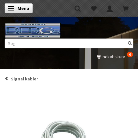
Menu
Skifte navigation
0
Indkøbskurv
Signal kabler