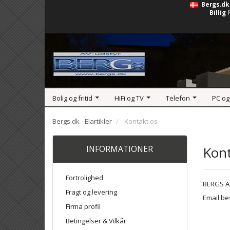
Bergs.dk
Billig
Bolig og fritid
HiFi og TV
Telefon
PC og
Bergs.dk - Elartikler
Kontakt os
INFORMATIONER
Kont
Fortrolighed
BERGS Ap
Fragt og levering
Email be
Firma profil
Betingelser & Vilkår