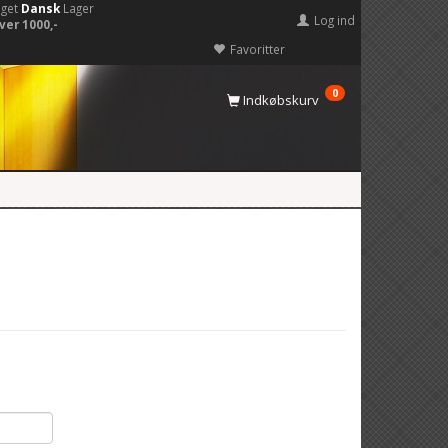
eget
Dansk
Lager
Log ind
ver 1000,-
Favoritter
0
Indkøbskurv