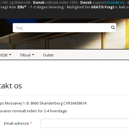
-
Hifi, og Elektronik -
Dansk
netbutik siden 1996 -
Dansk
support
Kontakt os
- 
Fragt Kun
35kr*
- 1-2 dages levering - Mulighed for
GRATIS Fragt
v. køb o
 EDB
Tilbud
Outlet
akt os
s Mossøvej 1. B. 8660 Skanderborg CVR36438614
svares normalt inden for 2-4 hverdage.
Email-adresse