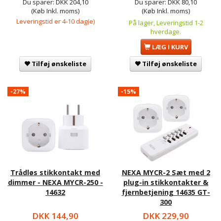
Du sparer:
DKK 204,10
Du sparer:
DKK 80,10
(Køb Inkl. moms)
(Køb Inkl. moms)
Leveringstid er 4-10 dag(e)
På lager, Leveringstid 1-2
hverdage.
LÆG I KURV
Tilføj ønskeliste
Tilføj ønskeliste
-27%
-15%
Trådløs stikkontakt med
NEXA MYCR-2 Sæt med 2
dimmer - NEXA MYCR-250 -
plug-in stikkontakter &
14632
fjernbetjening 14635 GT-
300
DKK 144,90
DKK 229,90