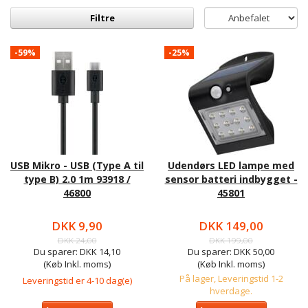
Filtre
-59%
-25%
USB Mikro - USB (Type A til
Udendørs LED lampe med
type B) 2.0 1m 93918 /
sensor batteri indbygget -
46800
45801
DKK 9,90
DKK 149,00
DKK 24,00
DKK 199,00
Du sparer:
DKK 14,10
Du sparer:
DKK 50,00
(Køb Inkl. moms)
(Køb Inkl. moms)
På lager, Leveringstid 1-2
Leveringstid er 4-10 dag(e)
hverdage.