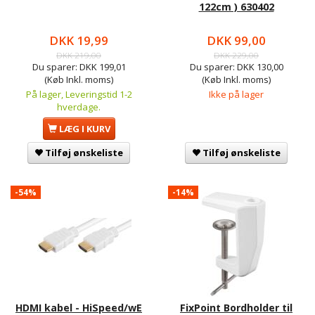
122cm ) 630402
DKK 19,99
DKK 99,00
DKK 219,00
DKK 229,00
Du sparer:
DKK 199,01
Du sparer:
DKK 130,00
(Køb Inkl. moms)
(Køb Inkl. moms)
På lager, Leveringstid 1-2
Ikke på lager
hverdage.
LÆG I KURV
Tilføj ønskeliste
Tilføj ønskeliste
-54%
-14%
HDMI kabel - HiSpeed/wE
FixPoint Bordholder til