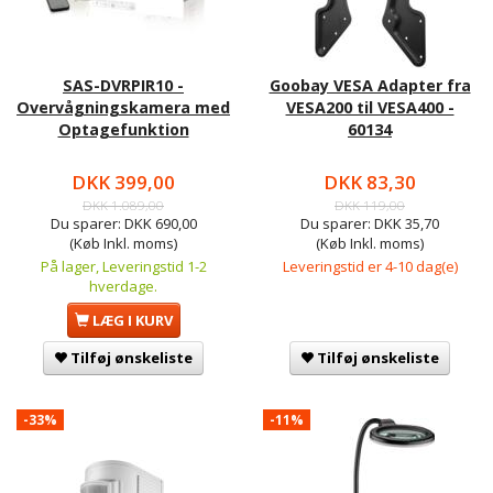
SAS-DVRPIR10 -
Goobay VESA Adapter fra
Overvågningskamera med
VESA200 til VESA400 -
Optagefunktion
60134
DKK 399,00
DKK 83,30
DKK 1.089,00
DKK 119,00
Du sparer:
DKK 690,00
Du sparer:
DKK 35,70
(Køb Inkl. moms)
(Køb Inkl. moms)
På lager, Leveringstid 1-2
Leveringstid er 4-10 dag(e)
hverdage.
LÆG I KURV
Tilføj ønskeliste
Tilføj ønskeliste
-33%
-11%