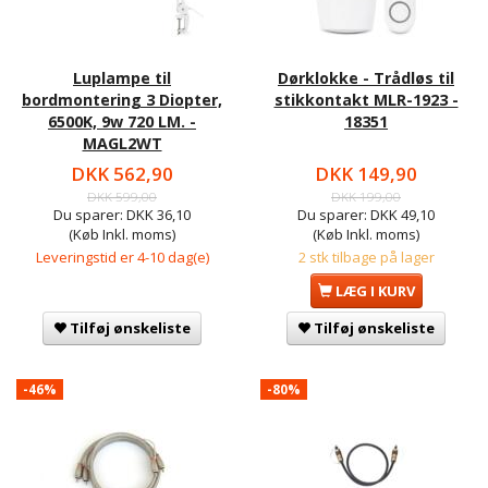
Luplampe til
Dørklokke - Trådløs til
bordmontering 3 Diopter,
stikkontakt MLR-1923 -
6500K, 9w 720 LM. -
18351
MAGL2WT
DKK 562,90
DKK 149,90
DKK 599,00
DKK 199,00
Du sparer:
DKK 36,10
Du sparer:
DKK 49,10
(Køb Inkl. moms)
(Køb Inkl. moms)
Leveringstid er 4-10 dag(e)
2 stk tilbage på lager
LÆG I KURV
Tilføj ønskeliste
Tilføj ønskeliste
-46%
-80%