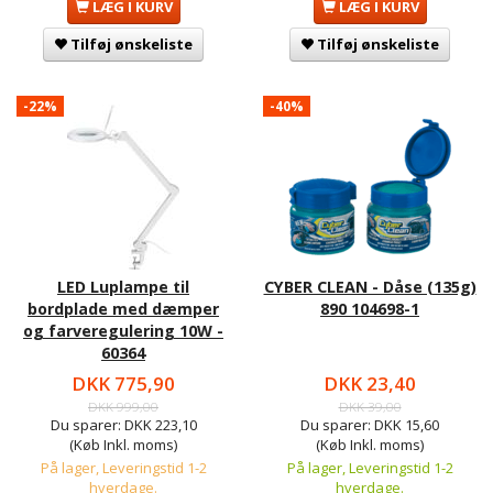
LÆG I KURV
LÆG I KURV
Tilføj ønskeliste
Tilføj ønskeliste
-22%
-40%
LED Luplampe til
CYBER CLEAN - Dåse (135g)
bordplade med dæmper
890 104698-1
og farveregulering 10W -
60364
DKK 775,90
DKK 23,40
DKK 999,00
DKK 39,00
Du sparer:
DKK 223,10
Du sparer:
DKK 15,60
(Køb Inkl. moms)
(Køb Inkl. moms)
På lager, Leveringstid 1-2
På lager, Leveringstid 1-2
hverdage.
hverdage.