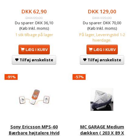
DKK 62,90
DKK 129,00
DKK 99,00
DKK 199,00
Du sparer:
DKK 36,10
Du sparer:
DKK 70,00
(Køb Inkl. moms)
(Køb Inkl. moms)
1 stk tilbage på lager
På lager, Leveringstid 1-2
hverdage.
LÆG I KURV
LÆG I KURV
Tilføj ønskeliste
Tilføj ønskeliste
-91%
-57%
Sony Ericsson MPS-60
MC GARAGE Medium
Bærbare højtalere Hvid
dækken ( 203 X 89 X