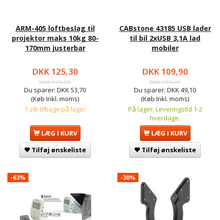
ARM-405 loftbeslag til
CABstone 43185 USB lader
projektor maks 10kg 80-
til bil 2xUSB 3,1A lad
170mm justerbar
mobiler
DKK 125,30
DKK 109,90
DKK 179,00
DKK 159,00
Du sparer:
DKK 53,70
Du sparer:
DKK 49,10
(Køb Inkl. moms)
(Køb Inkl. moms)
1 stk tilbage på lager
På lager, Leveringstid 1-2
hverdage.
LÆG I KURV
LÆG I KURV
Tilføj ønskeliste
Tilføj ønskeliste
-63%
-30%