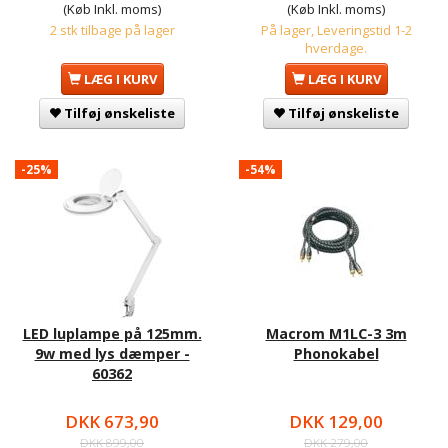
(Køb Inkl. moms)
(Køb Inkl. moms)
2 stk tilbage på lager
På lager, Leveringstid 1-2
hverdage.
LÆG I KURV
LÆG I KURV
Tilføj ønskeliste
Tilføj ønskeliste
-25%
-54%
LED luplampe på 125mm.
Macrom M1LC-3 3m
9w med lys dæmper -
Phonokabel
60362
DKK 673,90
DKK 129,00
DKK 899,00
DKK 279,00