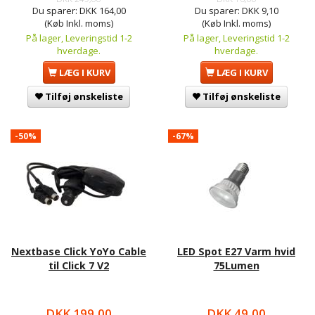
Du sparer:
DKK 164,00
Du sparer:
DKK 9,10
(Køb Inkl. moms)
(Køb Inkl. moms)
På lager, Leveringstid 1-2
På lager, Leveringstid 1-2
hverdage.
hverdage.
LÆG I KURV
LÆG I KURV
Tilføj ønskeliste
Tilføj ønskeliste
-50%
-67%
Nextbase Click YoYo Cable
LED Spot E27 Varm hvid
til Click 7 V2
75Lumen
DKK 199,00
DKK 49,00