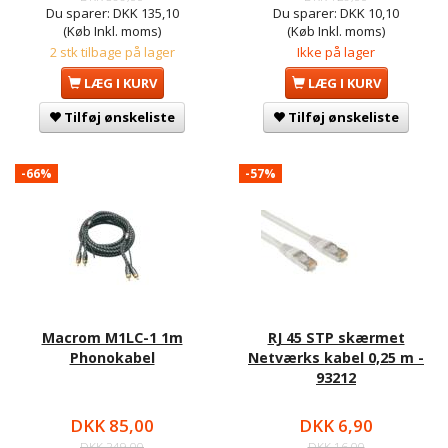
Du sparer:
DKK 135,10
Du sparer:
DKK 10,10
(Køb Inkl. moms)
(Køb Inkl. moms)
2 stk tilbage på lager
Ikke på lager
LÆG I KURV
LÆG I KURV
Tilføj ønskeliste
Tilføj ønskeliste
-66%
-57%
Macrom M1LC-1 1m
RJ 45 STP skærmet
Phonokabel
Netværks kabel 0,25 m -
93212
DKK 85,00
DKK 6,90
DKK 249,00
DKK 16,00