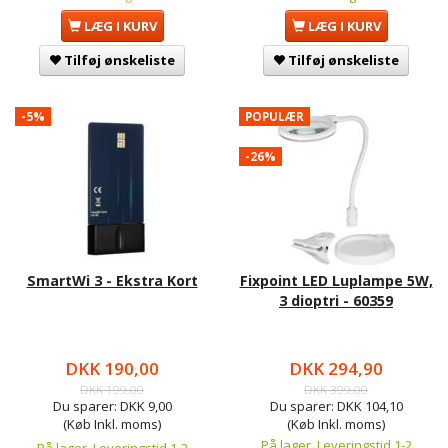
LÆG I KURV
LÆG I KURV
Tilføj ønskeliste
Tilføj ønskeliste
-5%
POPULÆR
-26%
SmartWi 3 - Ekstra Kort
Fixpoint LED Luplampe 5W,
3 dioptri - 60359
DKK 190,00
DKK 294,90
DKK 199,00
DKK 399,00
Du sparer:
DKK 9,00
Du sparer:
DKK 104,10
(Køb Inkl. moms)
(Køb Inkl. moms)
På lager, Leveringstid 1-2