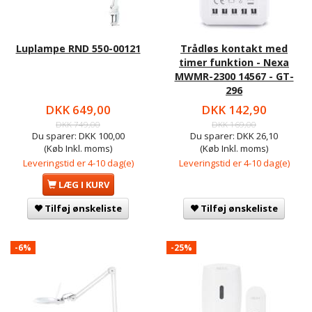
Luplampe RND 550-00121
Trådløs kontakt med
timer funktion - Nexa
MWMR-2300 14567 - GT-
296
DKK 649,00
DKK 142,90
DKK 749,00
DKK 169,00
Du sparer:
DKK 100,00
Du sparer:
DKK 26,10
(Køb Inkl. moms)
(Køb Inkl. moms)
Leveringstid er 4-10 dag(e)
Leveringstid er 4-10 dag(e)
LÆG I KURV
Tilføj ønskeliste
Tilføj ønskeliste
-6%
-25%