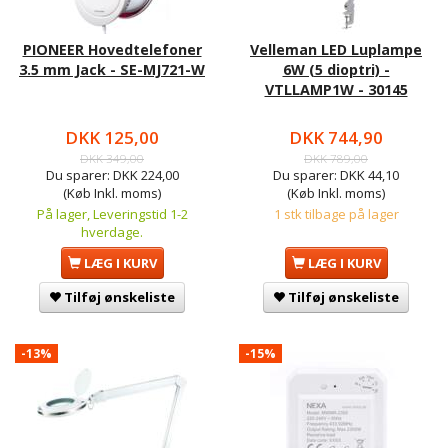
PIONEER Hovedtelefoner
Velleman LED Luplampe
3.5 mm Jack - SE-MJ721-W
6W (5 dioptri) -
VTLLAMP1W - 30145
DKK 125,00
DKK 744,90
DKK 349,00
DKK 789,00
Du sparer:
DKK 224,00
Du sparer:
DKK 44,10
(Køb Inkl. moms)
(Køb Inkl. moms)
På lager, Leveringstid 1-2
1 stk tilbage på lager
hverdage.
LÆG I KURV
LÆG I KURV
Tilføj ønskeliste
Tilføj ønskeliste
-13%
-15%