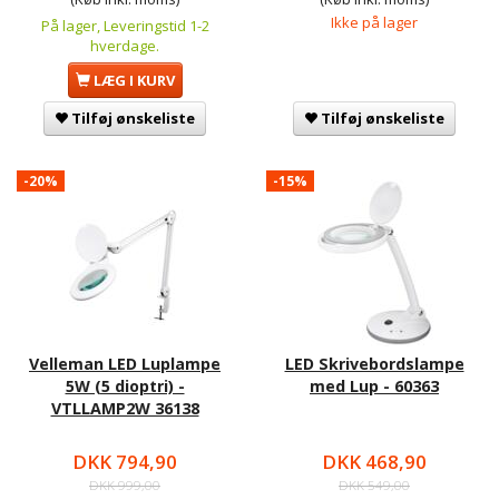
Ikke på lager
På lager, Leveringstid 1-2
hverdage.
LÆG I KURV
Tilføj ønskeliste
Tilføj ønskeliste
-20%
-15%
Velleman LED Luplampe
LED Skrivebordslampe
5W (5 dioptri) -
med Lup - 60363
VTLLAMP2W 36138
DKK 794,90
DKK 468,90
DKK 999,00
DKK 549,00