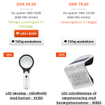
DKK 49,00
DKK 79,00
DKK 79,00
DKK 199,00
Du sparer:
DKK 30,00
Du sparer:
DKK 120,00
(Køb Inkl. moms)
(Køb Inkl. moms)
På lager, Leveringstid 1-2
Leveringstid er 2-7 dag(e)
hverdage.
LÆG I KURV
Tilføj ønskeliste
Tilføj ønskeliste
-36%
-35%
LED læselup - Håndholdt
LED solcellelampe til
med batteri - 41255
vægmontering med
bevægelsessensor - 45802