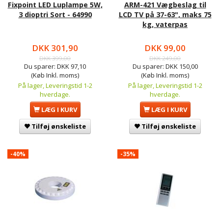
Fixpoint LED Luplampe 5W,
ARM-421 Vægbeslag til
3 dioptri Sort - 64990
LCD TV på 37-63", maks 75
kg, vaterpas
DKK 301,90
DKK 99,00
DKK 399,00
DKK 249,00
Du sparer:
DKK 97,10
Du sparer:
DKK 150,00
(Køb Inkl. moms)
(Køb Inkl. moms)
På lager, Leveringstid 1-2
På lager, Leveringstid 1-2
hverdage.
hverdage.
LÆG I KURV
LÆG I KURV
Tilføj ønskeliste
Tilføj ønskeliste
-40%
-35%