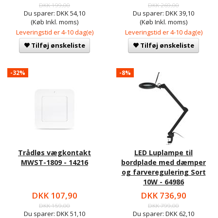
DKK 199,00
DKK 269,00
Du sparer:
DKK 54,10
Du sparer:
DKK 39,10
(Køb Inkl. moms)
(Køb Inkl. moms)
Leveringstid er 4-10 dag(e)
Leveringstid er 4-10 dag(e)
Tilføj ønskeliste
Tilføj ønskeliste
-32%
-8%
Trådløs vægkontakt
LED Luplampe til
MWST-1809 - 14216
bordplade med dæmper
og farveregulering Sort
10W - 64986
DKK 107,90
DKK 736,90
DKK 159,00
DKK 799,00
Du sparer:
DKK 51,10
Du sparer:
DKK 62,10