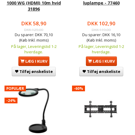
1000 WG (HDMI) 10m hvid
luplampe - 77460
31896
DKK 58,90
DKK 102,90
DKK 129,00
DKK 119,00
Du sparer:
DKK 70,10
Du sparer:
DKK 16,10
(Køb Inkl. moms)
(Køb Inkl. moms)
På lager, Leveringstid 1-2
På lager, Leveringstid 1-2
hverdage.
hverdage.
LÆG I KURV
LÆG I KURV
Tilføj ønskeliste
Tilføj ønskeliste
POPULÆR
-60%
-24%