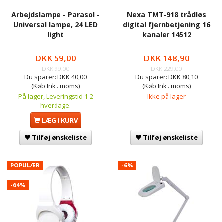
Arbejdslampe - Parasol -
Nexa TMT-918 trådløs
Universal lampe, 24 LED
digital fjernbetjening 16
light
kanaler 14512
DKK 59,00
DKK 148,90
DKK 99,00
DKK 229,00
Du sparer:
DKK 40,00
Du sparer:
DKK 80,10
(Køb Inkl. moms)
(Køb Inkl. moms)
På lager, Leveringstid 1-2
Ikke på lager
hverdage.
LÆG I KURV
Tilføj ønskeliste
Tilføj ønskeliste
POPULÆR
-6%
-64%