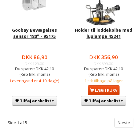
Goobay Bevægelses
Holder til loddekolbe med
sensor 180° - 95175
luplampe 45241
DKK 86,90
DKK 356,90
DKK 129,00
DKK 399,00
Du sparer:
DKK 42,10
Du sparer:
DKK 42,10
(Køb Inkl. moms)
(Køb Inkl. moms)
Leveringstid er 4-10 dag(e)
1 stk tilbage på lager
LÆG I KURV
Tilføj ønskeliste
Tilføj ønskeliste
Side 1 af 5
Næste