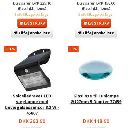
Du sparer:
DKK 225,10
Du sparer:
DKK 150,00
(Køb Inkl. moms)
(Køb Inkl. moms)
1 stk tilbage på lager
2 stk tilbage på lager
LÆG I KURV
LÆG I KURV
Tilføj ønskeliste
Tilføj ønskeliste
-34%
-8%
Solcelledrevet LED
Glaslinse til Luplampe
væglampe med
Ø127mm 5 Diopter 77459
bevægelsessensor 3.2 W -
45807
DKK 263,90
DKK 118,90
DKK 399,00
DKK 129,00