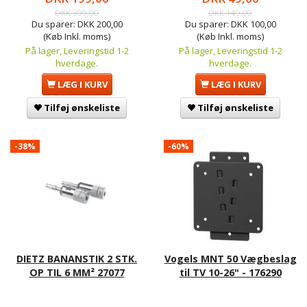
DKK 399,00
DKK 149,00
Du sparer:
DKK 200,00
Du sparer:
DKK 100,00
(Køb Inkl. moms)
(Køb Inkl. moms)
På lager, Leveringstid 1-2
På lager, Leveringstid 1-2
hverdage.
hverdage.
LÆG I KURV
LÆG I KURV
Tilføj ønskeliste
Tilføj ønskeliste
-38%
-60%
DIETZ BANANSTIK 2 STK.
Vogels MNT 50 Vægbeslag
OP TIL 6 MM² 27077
til TV 10-26" - 176290