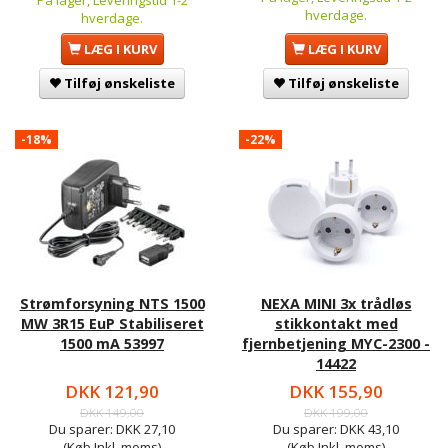
På lager, Leveringstid 1-2
hverdage.
hverdage.
LÆG I KURV
LÆG I KURV
Tilføj ønskeliste
Tilføj ønskeliste
-18%
-22%
Strømforsyning NTS 1500
NEXA MINI 3x trådløs
MW 3R15 EuP Stabiliseret
stikkontakt med
1500 mA 53997
fjernbetjening MYC-2300 -
14422
DKK 121,90
DKK 155,90
DKK 149,00
DKK 199,00
Du sparer:
DKK 27,10
Du sparer:
DKK 43,10
(Køb Inkl. moms)
(Køb Inkl. moms)