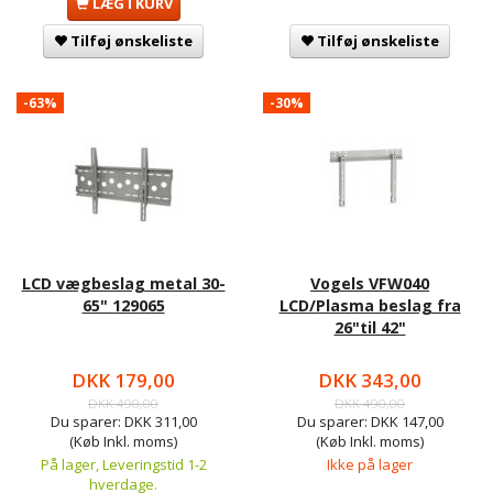
LÆG I KURV
Tilføj ønskeliste
Tilføj ønskeliste
-63%
-30%
LCD vægbeslag metal 30-
Vogels VFW040
65" 129065
LCD/Plasma beslag fra
26"til 42"
DKK 179,00
DKK 343,00
DKK 490,00
DKK 490,00
Du sparer:
DKK 311,00
Du sparer:
DKK 147,00
(Køb Inkl. moms)
(Køb Inkl. moms)
På lager, Leveringstid 1-2
Ikke på lager
hverdage.