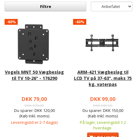
Filtre
-60%
-60%
Vogels MNT 50 Vægbeslag
ARM-421 Vægbeslag til
til TV 10-26" - 176290
LCD TV på 37-63", maks 75
kg, vaterpas
DKK 79,00
DKK 99,00
DKK 199,00
DKK 249,00
Du sparer:
DKK 120,00
Du sparer:
DKK 150,00
(Køb Inkl. moms)
(Køb Inkl. moms)
Leveringstid er 2-7 dag(e)
På lager, Leveringstid 1-2
hverdage.