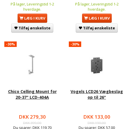
På lager, Leveringstid 1-2
På lager, Leveringstid 1-2
hverdage.
hverdage.
LÆG I KURV
LÆG I KURV
Tilføj ønskeliste
Tilføj ønskeliste
-30%
-30%
Chico Celling Mount for
Vogels LCD26 Vægbeslag
20-37" LCD-404A
op til 26"
DKK 279,30
DKK 133,00
DKK 399,00
DKK 190,00
Du sparer:
DKK 119,70
Du sparer:
DKK 57,00