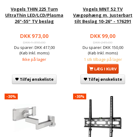
Vogels THIN 225 Turn
Vogels MNT 52 TV
UltraThin LED/LCD/Plasma
Vægophæng m. Justerbart
26"-55" TV beslag
tilt Beslag 10-26" - 176291
DKK 973,00
DKK 99,00
DKK 1.390,00
DKK 249,00
Du sparer:
DKK 417,00
Du sparer:
DKK 150,00
(Køb Inkl. moms)
(Køb Inkl. moms)
Ikke på lager
1 stk tilbage på lager
LÆG I KURV
Tilføj ønskeliste
Tilføj ønskeliste
-30%
-30%