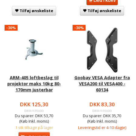
LÆG I KURV
Tilføj ønskeliste
Tilføj ønskeliste
-30%
-30%
ARM-405 loftbeslag til
Goobay VESA Adapter fra
projektor maks 10kg 80-
VESA200 til VESA400 -
170mm justerbar
60134
DKK 125,30
DKK 83,30
DKK 179,00
DKK 119,00
Du sparer:
DKK 53,70
Du sparer:
DKK 35,70
(Køb Inkl. moms)
(Køb Inkl. moms)
1 stk tilbage på lager
Leveringstid er 4-10 dag(e)