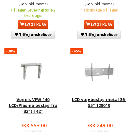
(Køb Inkl. moms)
(Køb Inkl. moms)
På lager, Leveringstid 1-2
1 stk tilbage på lager
hverdage.
LÆG I KURV
LÆG I KURV
Tilføj ønskeliste
Tilføj ønskeliste
-30%
-45%
Vogels VFW 140
LCD vægbeslag metal 36-
LCD/Plasma beslag fra
55" 129019
32"til 42"
DKK 553,00
DKK 249,00
DKK 790,00
DKK 449,00