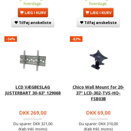
hverdage.
hverdage.
LÆG I KURV
LÆG I KURV
Tilføj ønskeliste
Tilføj ønskeliste
-54%
-82%
LCD VÆGBESLAG
Chico Wall Mount for 20-
JUSTERBART 30-63" 129068
37" LCD-302-TVS-HQ-
FSB03B
DKK 269,00
DKK 69,00
DKK 590,00
DKK 379,00
Du sparer:
DKK 321,00
Du sparer:
DKK 310,00
(Køb Inkl. moms)
(Køb Inkl. moms)