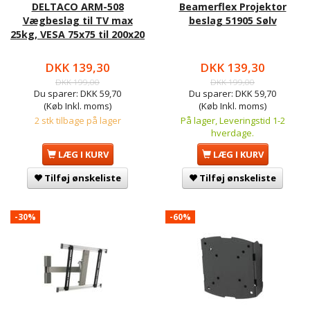
DELTACO ARM-508
Beamerflex Projektor
Vægbeslag til TV max
beslag 51905 Sølv
25kg, VESA 75x75 til 200x20
DKK 139,30
DKK 139,30
DKK 199,00
DKK 199,00
Du sparer:
DKK 59,70
Du sparer:
DKK 59,70
(Køb Inkl. moms)
(Køb Inkl. moms)
2 stk tilbage på lager
På lager, Leveringstid 1-2
hverdage.
LÆG I KURV
LÆG I KURV
Tilføj ønskeliste
Tilføj ønskeliste
-30%
-60%