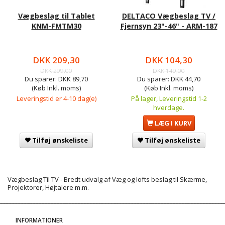
Vægbeslag til Tablet
DELTACO Vægbeslag TV /
KNM-FMTM30
Fjernsyn 23"-46" - ARM-187
DKK 209,30
DKK 104,30
DKK 299,00
DKK 149,00
Du sparer:
DKK 89,70
Du sparer:
DKK 44,70
(Køb Inkl. moms)
(Køb Inkl. moms)
Leveringstid er 4-10 dag(e)
På lager, Leveringstid 1-2
hverdage.
LÆG I KURV
Tilføj ønskeliste
Tilføj ønskeliste
Vægbeslag Til TV - Bredt udvalg af Væg og lofts beslag til Skærme,
Projektorer, Højtalere m.m.
INFORMATIONER