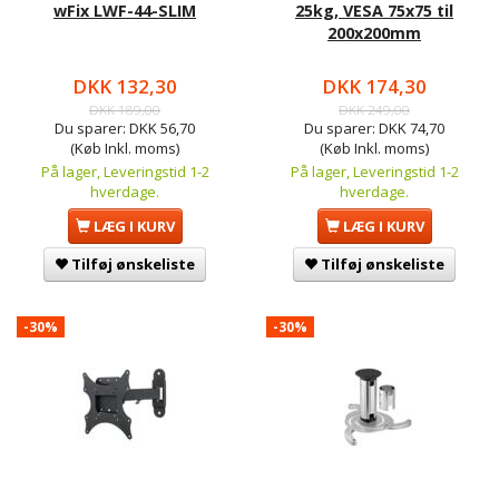
wFix LWF-44-SLIM
25kg, VESA 75x75 til
200x200mm
DKK 132,30
DKK 174,30
DKK 189,00
DKK 249,00
Du sparer:
DKK 56,70
Du sparer:
DKK 74,70
(Køb Inkl. moms)
(Køb Inkl. moms)
På lager, Leveringstid 1-2
På lager, Leveringstid 1-2
hverdage.
hverdage.
LÆG I KURV
LÆG I KURV
Tilføj ønskeliste
Tilføj ønskeliste
-30%
-30%