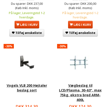
Du sparer:
DKK 237,00
Du sparer:
DKK 200,00
(Køb Inkl. moms)
(Køb Inkl. moms)
På lager, Leveringstid 1-2
På lager, Leveringstid 1-2
hverdage.
hverdage.
LÆG I KURV
LÆG I KURV
Tilføj ønskeliste
Tilføj ønskeliste
-30%
-30%
Vogels VLB 200 Højtaler
Vægbeslag til
beslag sort
LCD/Plasma, 30-63", max
75kg, ekstra bred ARM-
400L
DKK 314,30
DKK 174,30