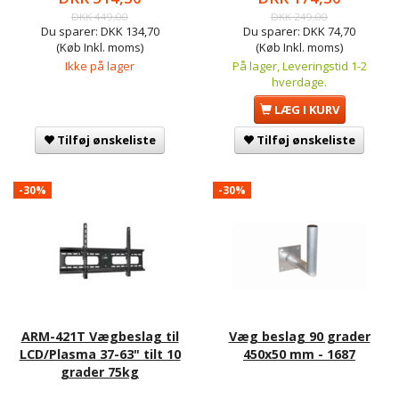
DKK 449,00
DKK 249,00
Du sparer:
DKK 134,70
Du sparer:
DKK 74,70
(Køb Inkl. moms)
(Køb Inkl. moms)
Ikke på lager
På lager, Leveringstid 1-2
hverdage.
LÆG I KURV
Tilføj ønskeliste
Tilføj ønskeliste
-30%
-30%
ARM-421T Vægbeslag til
Væg beslag 90 grader
LCD/Plasma 37-63" tilt 10
450x50 mm - 1687
grader 75kg