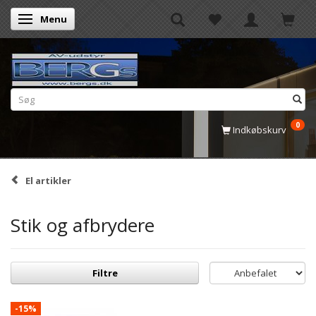
Menu
Skifte navigation
0
Indkøbskurv
El artikler
Stik og afbrydere
Filtre
-15%