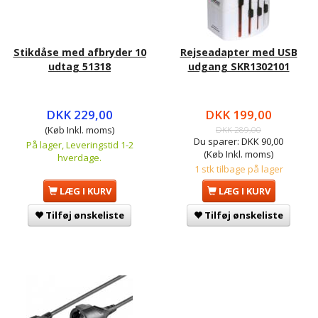
Stikdåse med afbryder 10
Rejseadapter med USB
udtag 51318
udgang SKR1302101
DKK 229,00
DKK 199,00
(Køb Inkl. moms)
DKK 289,00
Du sparer:
DKK 90,00
På lager, Leveringstid 1-2
(Køb Inkl. moms)
hverdage.
1 stk tilbage på lager
LÆG I KURV
LÆG I KURV
Tilføj ønskeliste
Tilføj ønskeliste