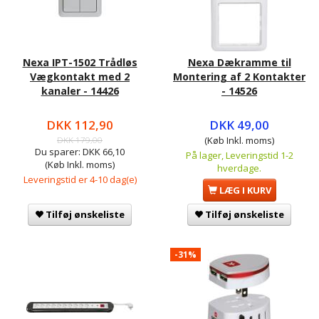
Nexa IPT-1502 Trådløs
Nexa Dækramme til
Vægkontakt med 2
Montering af 2 Kontakter
kanaler - 14426
- 14526
DKK 112,90
DKK 49,00
DKK 179,00
(Køb Inkl. moms)
Du sparer:
DKK 66,10
På lager, Leveringstid 1-2
(Køb Inkl. moms)
hverdage.
Leveringstid er 4-10 dag(e)
LÆG I KURV
Tilføj ønskeliste
Tilføj ønskeliste
-31%