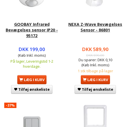
GOOBAY Infrarød
NEXA Z-Wave Bevægelses
Bevægelses sensor IP20 -
Sensor - 86801
95172
DKK 199,00
DKK 589,90
(Køb Inkl. moms)
DKK 590,00
Du sparer:
DKK 0,10
På lager, Leveringstid 1-2
(Køb Inkl. moms)
hverdage.
1 stk tilbage på lager
LÆG I KURV
LÆG I KURV
Tilføj ønskeliste
Tilføj ønskeliste
-37%