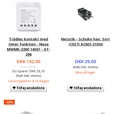
Trådløs kontakt med
Netstik - Schuko han, Sort
timer funktion - Nexa
(CEE7) ACM2-21034
MWMR-2300 14567 - GT-
296
DKK 142,90
DKK 29,00
DKK 169,00
(Køb Inkl. moms)
Du sparer:
DKK 26,10
Ikke på lager
(Køb Inkl. moms)
Leveringstid er 4-10 dag(e)
Tilføj ønskeliste
Tilføj ønskeliste
-33%