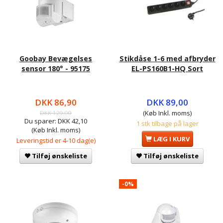
Goobay Bevægelses
Stikdåse 1-6 med afbryder
sensor 180° - 95175
EL-PS160B1-HQ Sort
DKK 86,90
DKK 89,00
DKK 129,00
(Køb Inkl. moms)
Du sparer:
DKK 42,10
1 stk tilbage på lager
(Køb Inkl. moms)
LÆG I KURV
Leveringstid er 4-10 dag(e)
Tilføj ønskeliste
Tilføj ønskeliste
-0%