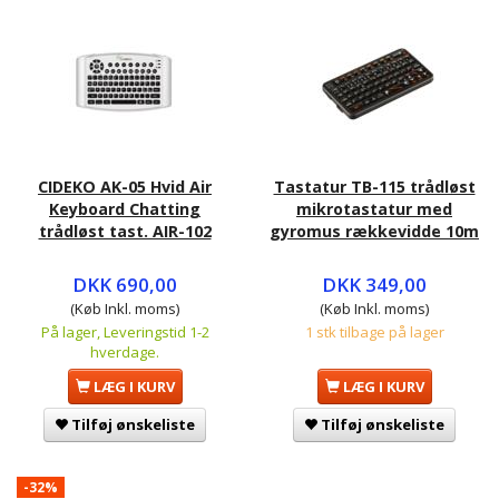
CIDEKO AK-05 Hvid Air
Tastatur TB-115 trådløst
Keyboard Chatting
mikrotastatur med
trådløst tast. AIR-102
gyromus rækkevidde 10m
DKK 690,00
DKK 349,00
(Køb Inkl. moms)
(Køb Inkl. moms)
På lager, Leveringstid 1-2
1 stk tilbage på lager
hverdage.
LÆG I KURV
LÆG I KURV
Tilføj ønskeliste
Tilføj ønskeliste
-32%