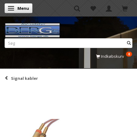
Menu
Skifte navigation
0
Indkøbskurv
Signal kabler