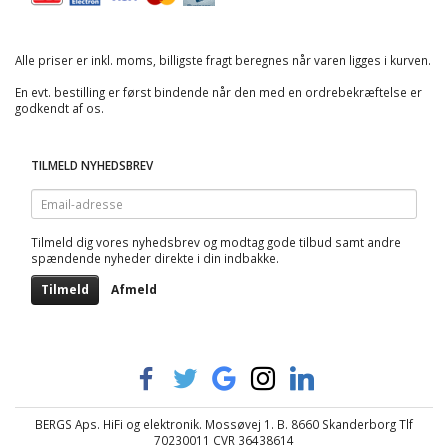
Alle priser er inkl. moms, billigste fragt beregnes når varen ligges i kurven.
En evt. bestilling er først bindende når den med en ordrebekræftelse er
godkendt af os.
TILMELD NYHEDSBREV
Email-
adresse
Tilmeld dig vores nyhedsbrev og modtag gode tilbud samt andre
spændende nyheder direkte i din indbakke.
Tilmeld
Afmeld
BERGS Aps. HiFi og elektronik. Mossøvej 1. B. 8660 Skanderborg Tlf
70230011 CVR 36438614