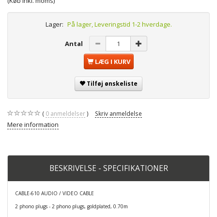
(Køb Inkl. moms)
Lager:
På lager, Leveringstid 1-2 hverdage.
Antal
LÆG I KURV
Tilføj ønskeliste
0
anmeldelser
Skriv anmeldelse
Mere information
BESKRIVELSE - SPECIFIKATIONER
CABLE-610 AUDIO / VIDEO CABLE
2 phono plugs - 2 phono plugs, goldplated, 0.70m