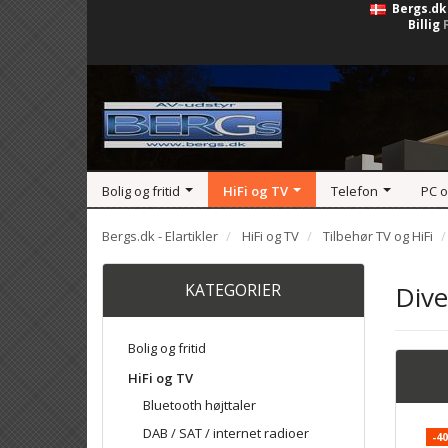
Bergs.dk
Billig
Bolig og fritid
HiFi og TV
Telefon
PC 
Bergs.dk - Elartikler
HiFi og TV
Tilbehør TV og HiFi
KATEGORIER
Dive
Bolig og fritid
HiFi og TV
Bluetooth højttaler
DAB / SAT / internet radioer
-4