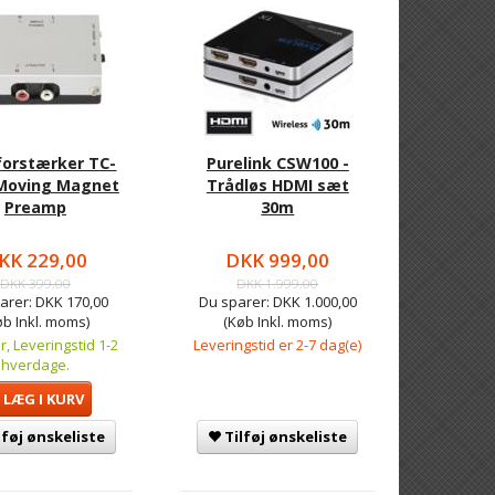
forstærker TC-
Purelink CSW100 -
Moving Magnet
Trådløs HDMI sæt
Preamp
30m
KK 229,00
DKK 999,00
DKK 399,00
DKK 1.999,00
arer:
DKK 170,00
Du sparer:
DKK 1.000,00
øb Inkl. moms)
(Køb Inkl. moms)
r, Leveringstid 1-2
Leveringstid er 2-7 dag(e)
hverdage.
LÆG I KURV
lføj ønskeliste
Tilføj ønskeliste