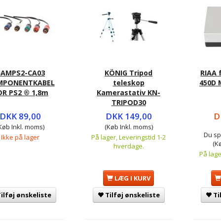
GAMPS2-CA03
KÖNIG Tripod
RIAA 
MPONENTKABEL
teleskop
450D 
OR PS2 ® 1,8m
Kamerastativ KN-
TRIPOD30
DKK 89,00
DKK 149,00
D
Køb Inkl. moms)
(Køb Inkl. moms)
Du sp
Ikke på lager
På lager, Leveringstid 1-2
(K
hverdage.
På lage
LÆG I KURV
ilføj ønskeliste
Tilføj ønskeliste
Ti