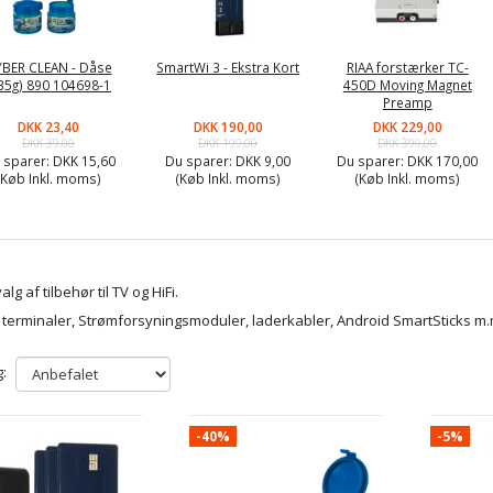
BER CLEAN - Dåse
SmartWi 3 - Ekstra Kort
RIAA forstærker TC-
35g) 890 104698-1
450D Moving Magnet
Preamp
DKK 23,40
DKK 190,00
DKK 229,00
DKK 39,00
DKK 199,00
DKK 399,00
 sparer:
DKK 15,60
Du sparer:
DKK 9,00
Du sparer:
DKK 170,00
(Køb Inkl. moms)
(Køb Inkl. moms)
(Køb Inkl. moms)
alg af tilbehør til TV og HiFi.
r terminaler, Strømforsyningsmoduler, laderkabler, Android SmartSticks m.
:
-40%
-5%