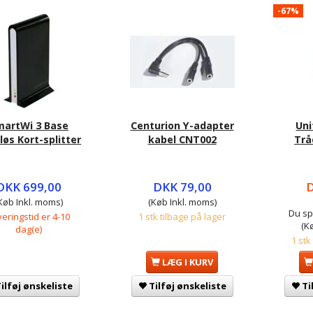
-67%
martWi 3 Base
Centurion Y-adapter
Uni
løs Kort-splitter
kabel CNT002
Trå
DKK 699,00
DKK 79,00
D
Køb Inkl. moms)
(Køb Inkl. moms)
Du sp
eringstid er 4-10
1 stk tilbage på lager
(K
dag(e)
1 stk
LÆG I KURV
ilføj ønskeliste
Tilføj ønskeliste
Ti