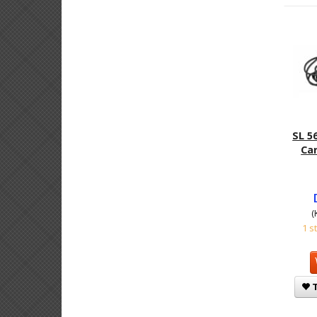
SL 5
Car
(
1 s
T