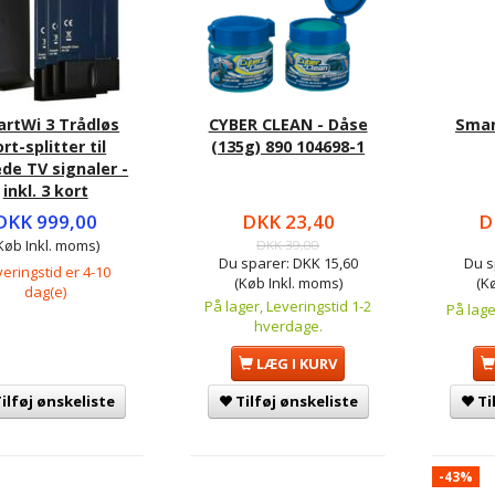
rtWi 3 Trådløs
CYBER CLEAN - Dåse
Smar
rt-splitter til
(135g) 890 104698-1
de TV signaler -
inkl. 3 kort
DKK 999,00
DKK 23,40
D
Køb Inkl. moms)
DKK 39,00
Du sparer:
DKK 15,60
Du s
eringstid er 4-10
(Køb Inkl. moms)
(K
dag(e)
På lager, Leveringstid 1-2
På lage
hverdage.
LÆG I KURV
ilføj ønskeliste
Tilføj ønskeliste
Ti
-43%