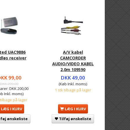
ted UAC9886
A/V kabel
dløs receiver
CAMCORDER
AUDIO/VIDEO KABEL
2,0m 109590
KK 99,00
DKK 49,00
DKK 299,00
(Køb Inkl. moms)
arer:
DKK 200,00
1 stk tilbage på lager
øb Inkl. moms)
 tilbage på lager
LÆG I KURV
LÆG I KURV
lføj ønskeliste
Tilføj ønskeliste