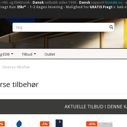
-
Hifi, og Elektronik -
Dansk
netbutik siden 1996 -
Dansk
support
Kontakt os
- 
Fragt Kun
35kr*
- 1-2 dages levering - Mulighed for
GRATIS Fragt
v. køb o
og EDB
Tilbud
Outlet
Diverse tilbehør
rse tilbehør
AKTUELLE TILBUD I DENNE 
0%
-5%
-43%