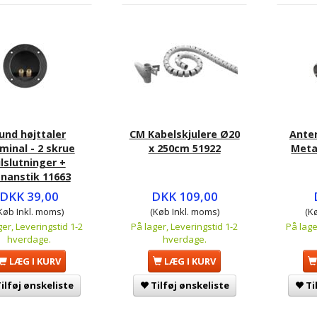
und højttaler
CM Kabelskjulere Ø20
Ante
minal - 2 skrue
x 250cm 51922
Metal
ilslutninger +
nanstik 11663
DKK 39,00
DKK 109,00
Køb Inkl. moms)
(Køb Inkl. moms)
(K
ger, Leveringstid 1-2
På lager, Leveringstid 1-2
På lage
hverdage.
hverdage.
LÆG I KURV
LÆG I KURV
ilføj ønskeliste
Tilføj ønskeliste
Ti