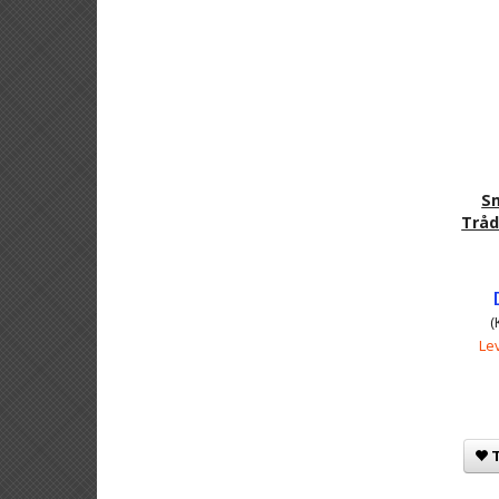
S
Tråd
(
Lev
T