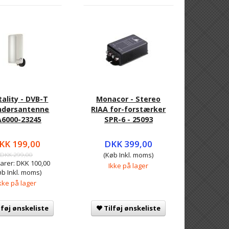
tality - DVB-T
Monacor - Stereo
ndørsantenne
RIAA for-forstærker
6000-23245
SPR-6 - 25093
KK 199,00
DKK 399,00
DKK 299,00
(Køb Inkl. moms)
arer:
DKK 100,00
Ikke på lager
øb Inkl. moms)
kke på lager
lføj ønskeliste
Tilføj ønskeliste