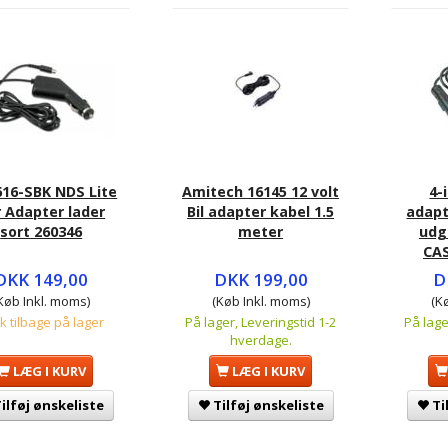
616-SBK NDS Lite
Amitech 16145 12 volt
4-
 Adapter lader
Bil adapter kabel 1.5
adapt
sort 260346
meter
udg
CAS
DKK 149,00
DKK 199,00
D
Køb Inkl. moms)
(Køb Inkl. moms)
(K
tk tilbage på lager
På lager, Leveringstid 1-2
På lage
hverdage.
LÆG I KURV
LÆG I KURV
ilføj ønskeliste
Tilføj ønskeliste
Ti