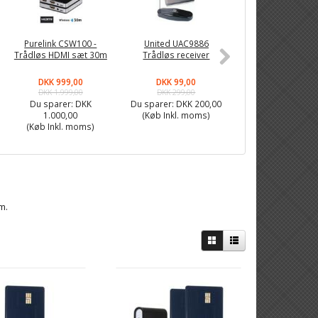
Purelink CSW100 -
United UAC9886
Digitality - DVB
Trådløs HDMI sæt 30m
Trådløs receiver
udendørsante
DA6000-2324
DKK 999,00
DKK 99,00
DKK 199,00
DKK 1.999,00
DKK 299,00
DKK 299,00
Du sparer:
DKK
Du sparer:
DKK 200,00
Du sparer:
DKK 1
1.000,00
(Køb Inkl. moms)
(Køb Inkl. mom
(Køb Inkl. moms)
m.