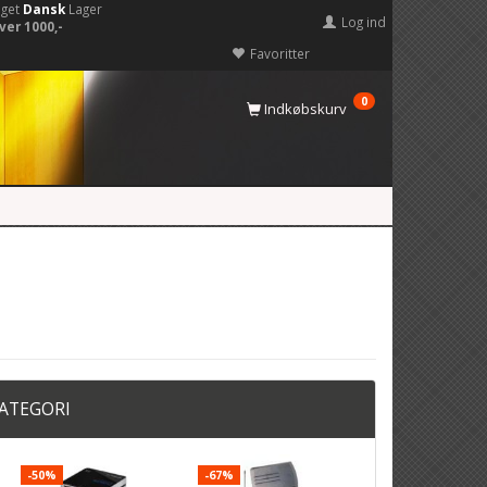
eget
Dansk
Lager
Log ind
ver 1000,-
Favoritter
0
Indkøbskurv
KATEGORI
-50%
-67%
-33%