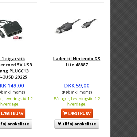
i-1 cigarstik
Lader til Nintendo DS
er med 5V USB
Lite 48887
ang PLUGC13
-3USB 29225
KK 149,00
DKK 59,00
øb Inkl. moms)
(Køb Inkl. moms)
r, Leveringstid 1-2
På lager, Leveringstid 1-2
hverdage.
hverdage.
LÆG I KURV
LÆG I KURV
lføj ønskeliste
Tilføj ønskeliste