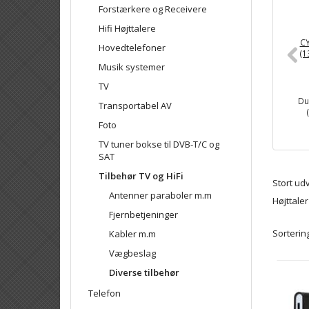
Forstærkere og Receivere
Hifi Højttalere
CY
Hovedtelefoner
(1
Musik systemer
TV
Du
Transportabel AV
Foto
TV tuner bokse til DVB-T/C og
SAT
Tilbehør TV og HiFi
Stort udv
Antenner paraboler m.m
Højttale
Fjernbetjeninger
Sortering
Kabler m.m
Vægbeslag
Diverse tilbehør
Telefon