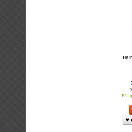
Har
(
På la
T