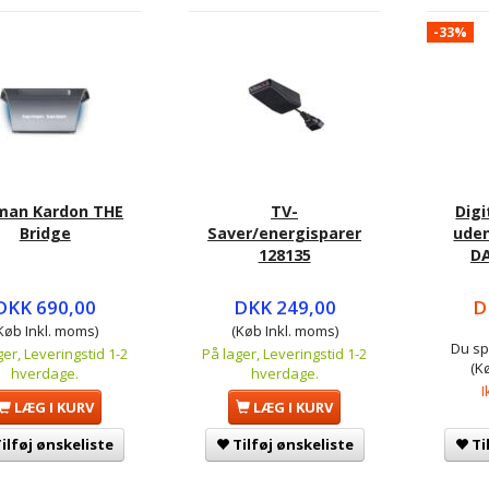
-33%
man Kardon THE
TV-
Digi
Bridge
Saver/energisparer
ude
128135
DA
DKK 690,00
DKK 249,00
D
Køb Inkl. moms)
(Køb Inkl. moms)
Du sp
ger, Leveringstid 1-2
På lager, Leveringstid 1-2
(K
hverdage.
hverdage.
I
LÆG I KURV
LÆG I KURV
ilføj ønskeliste
Tilføj ønskeliste
Ti