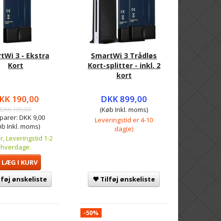
tWi 3 - Ekstra
SmartWi 3 Trådløs
Kort
Kort-splitter - inkl. 2
kort
KK 190,00
DKK 899,00
DKK 199,00
(Køb Inkl. moms)
parer:
DKK 9,00
Leveringstid er 4-10
øb Inkl. moms)
dag(e)
r, Leveringstid 1-2
hverdage.
LÆG I KURV
lføj ønskeliste
Tilføj ønskeliste
-50%