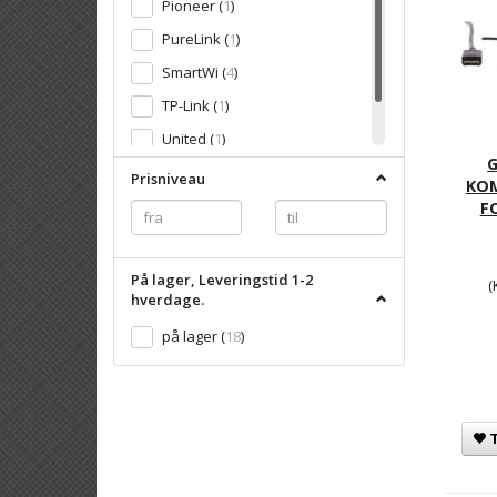
Pioneer
(
1
)
PureLink
(
1
)
SmartWi
(
4
)
TP-Link
(
1
)
United
(
1
)
Velleman
(
1
)
Prisniveau
KO
F
På lager, Leveringstid 1-2
(
hverdage.
på lager
(
18
)
T