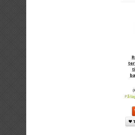
R
ter
t
ba
(
På la
T