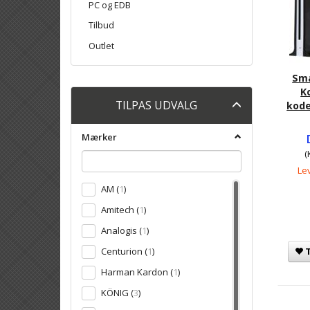
PC og EDB
Tilbud
Outlet
Sma
Ko
Skifte
TILPAS UDVALG
kode
filter
Mærker
(
Lev
AM
(
1
)
Amitech
(
1
)
Analogis
(
1
)
T
Centurion
(
1
)
Harman Kardon
(
1
)
KÖNIG
(
3
)