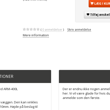
LÆG I KU
Tilføj ønskel
0
anmeldelser
Skriv anmeldelse
Mere information
ATIONER
red ARM-400L
Der er endnu ikke nogen anmel
her. Vi vil være glade for hvis du
anmelde som den første.
å væggen. Den kan vinkles
910mm. Højde på beslag til