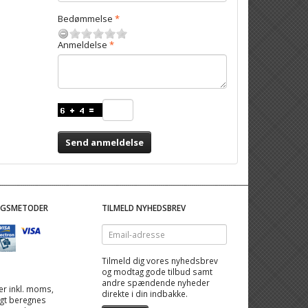
Bedømmelse
Anmeldelse
Send anmeldelse
NGSMETODER
TILMELD NYHEDSBREV
Email-
adresse
Tilmeld dig vores nyhedsbrev
og modtag gode tilbud samt
andre spændende nyheder
 er inkl. moms,
direkte i din indbakke.
ragt beregnes