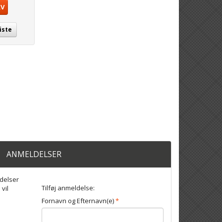
RV
iste
ANMELDELSER
delser
Tilføj anmeldelse:
 vil
Fornavn og Efternavn(e)