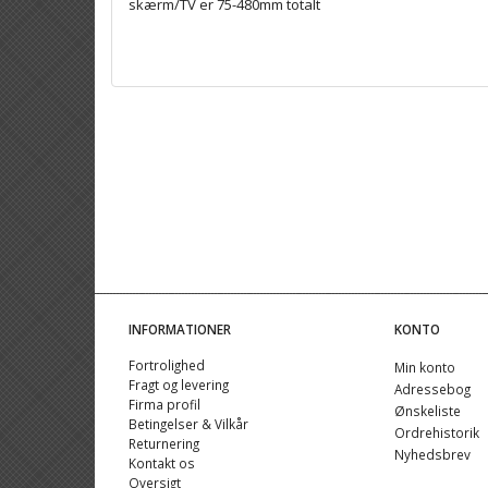
skærm/TV er 75-480mm totalt
INFORMATIONER
KONTO
Fortrolighed
Min konto
Fragt og levering
Adressebog
Firma profil
Ønskeliste
Betingelser & Vilkår
Ordrehistorik
Returnering
Nyhedsbrev
Kontakt os
Oversigt