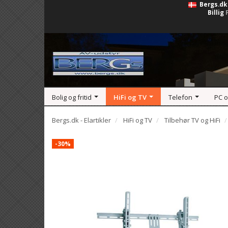
Bergs.dk
Billig
Bolig og fritid
HiFi og TV
Telefon
PC 
Bergs.dk - Elartikler
HiFi og TV
Tilbehør TV og HiFi
-30%