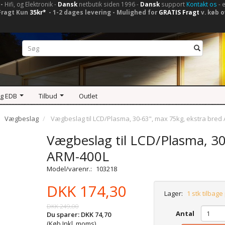
-
Hifi, og Elektronik -
Dansk
netbutik siden 1996 -
Dansk
support
Kontakt os
- 
Fragt Kun
35kr*
- 1-2 dages levering - Mulighed for
GRATIS Fragt
v. køb o
og EDB
Tilbud
Outlet
Vægbeslag
Vægbeslag til LCD/Plasma, 30-63", max 75kg, ekstra bred
Vægbeslag til LCD/Plasma, 30
ARM-400L
Model/varenr.:
103218
DKK 174,30
Lager:
1 stk tilbage
DKK 249,00
Antal
Du sparer:
DKK 74,70
(Køb Inkl. moms)