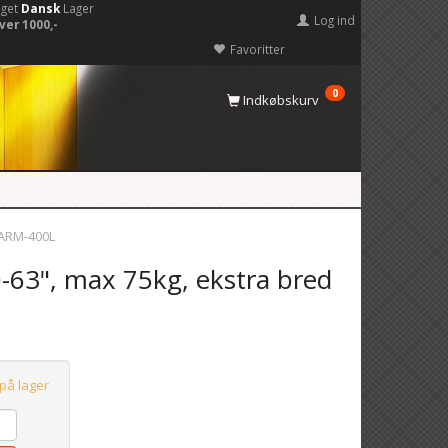
eget
Dansk
Lager
Log ind
ver 1000,-
Favoritter
0
Indkøbskurv
 ARM-400L
-63", max 75kg, ekstra bred
 på lager