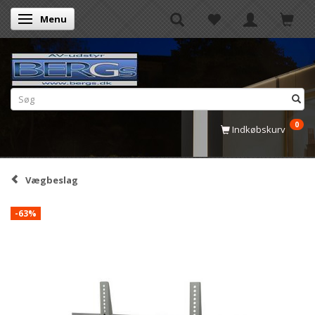
Menu
Skifte navigation
0
Indkøbskurv
Vægbeslag
-63%