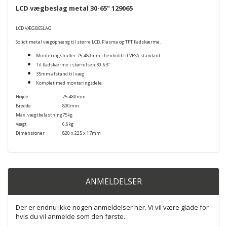
LCD vægbeslag metal 30-65" 129065
LCD VÆGBESLAG
Solidt metal vægophæng til større LCD, Plasma og TFT fladskærme.
Monteringshuller 75-480mm i henhold til VESA standard
Til fladskærme i størrelsen 30-63"
35mm afstand til væg
Komplet med monteringsdele
Højde
75-480mm
Bredde
800mm
Max. vægtbelastning
75kg
Vægt
6.6kg
Dimensioner
820 x 225 x 17mm
ANMELDELSER
Der er endnu ikke nogen anmeldelser her. Vi vil være glade for
hvis du vil anmelde som den første.