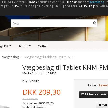
-
Hifi, og Elektronik -
Dansk
netbutik siden 1996 -
Dansk
support
Kontakt os
- 
Fragt Kun
35kr*
- 1-2 dages levering - Mulighed for
GRATIS Fragt
v. køb o
og EDB
Tilbud
Outlet
Vægbeslag
Vægbeslag til Tablet KNM-FMTM30
Vægbeslag til Tablet KNM-
Model/varenr.:
108406
Fra:
KÖNIG
Lager:
Leveri
DKK 209,30
Få besked når
DKK 299,00
Du sparer:
DKK 89,70
Tilf
(Køb Inkl. moms)