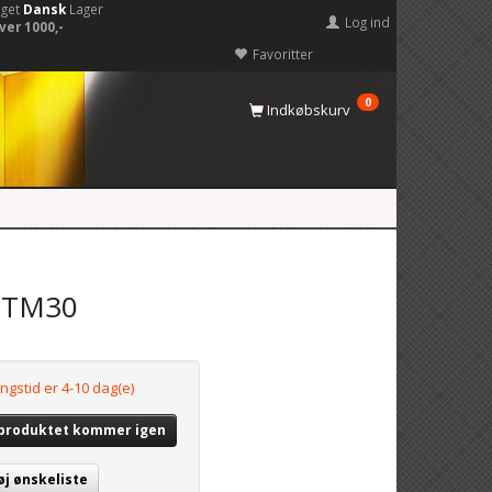
eget
Dansk
Lager
Log ind
ver 1000,-
Favoritter
0
Indkøbskurv
FMTM30
ngstid er 4-10 dag(e)
 produktet kommer igen
øj ønskeliste