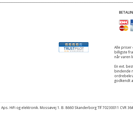
BETALI
Alle priser
billigste f
når varen l
En evt. best
bindende 
ordrebekræ
godkendt 
Aps. HiFi og elektronik. Mossøvej 1. B. 8660 Skanderborg Tlf 70230011 CVR 3