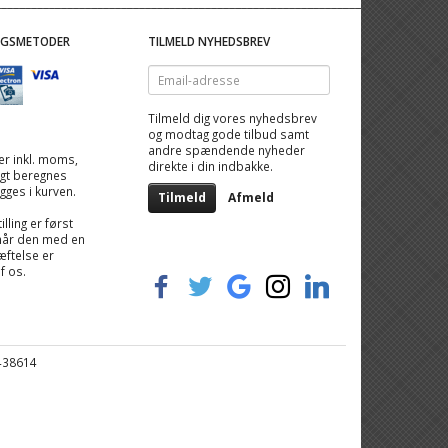
NGSMETODER
TILMELD NYHEDSBREV
Email-
adresse
Tilmeld dig vores nyhedsbrev
og modtag gode tilbud samt
andre spændende nyheder
 er inkl. moms,
direkte i din indbakke.
ragt beregnes
igges i kurven.
Tilmeld
Afmeld
illing er først
når den med en
ftelse er
af os.
6438614