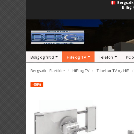
Bergs.dk
Billig
Bolig og fritid
HiFi og TV
Telefon
PC 
Bergs.dk - Elartikler
HiFi og TV
Tilbehør TV og HiFi
-30%