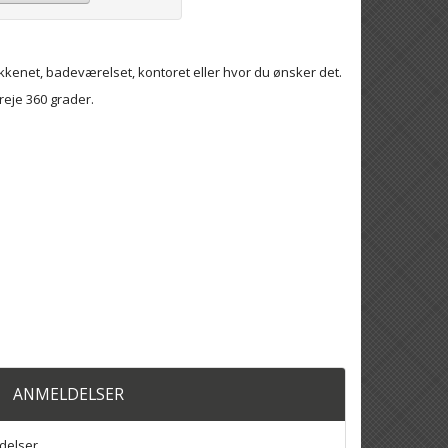
økkenet, badeværelset, kontoret eller hvor du ønsker det.
reje 360 grader.
ANMELDELSER
delser