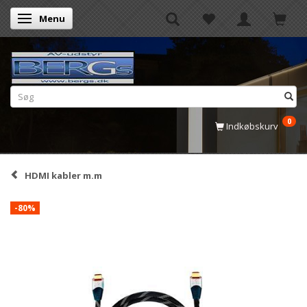
Menu
Skifte navigation
0
Indkøbskurv
HDMI kabler m.m
-80%