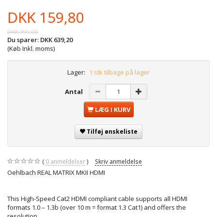
DKK 159,80
DKK 799,00
Du sparer:
DKK 639,20
(Køb Inkl. moms)
Lager:
1 stk tilbage på lager
Antal
LÆG I KURV
Tilføj ønskeliste
0
anmeldelser
Skriv anmeldelse
Oehlbach REAL MATRIX MKII HDMI
This High-Speed Cat2 HDMI compliant cable supports all HDMI
formats 1.0 – 1.3b (over 10 m = format 1.3 Cat1) and offers the
resolution