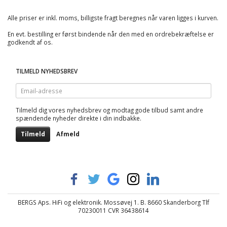
Alle priser er inkl. moms, billigste fragt beregnes når varen ligges i kurven.
En evt. bestilling er først bindende når den med en ordrebekræftelse er
godkendt af os.
TILMELD NYHEDSBREV
Email-
adresse
Tilmeld dig vores nyhedsbrev og modtag gode tilbud samt andre
spændende nyheder direkte i din indbakke.
Tilmeld
Afmeld
BERGS Aps. HiFi og elektronik. Mossøvej 1. B. 8660 Skanderborg Tlf
70230011 CVR 36438614