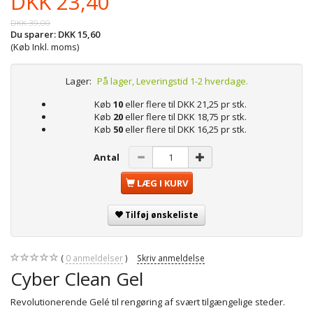
DKK 23,40
DKK 39,00
Du sparer:
DKK 15,60
(Køb Inkl. moms)
Lager:
På lager, Leveringstid 1-2 hverdage.
Køb
10
eller flere til
DKK 21,25
pr stk.
Køb
20
eller flere til
DKK 18,75
pr stk.
Køb
50
eller flere til
DKK 16,25
pr stk.
Antal
LÆG I KURV
Tilføj ønskeliste
0
anmeldelser
Skriv anmeldelse
Cyber Clean Gel
Revolutionerende Gelé til rengøring af svært tilgængelige steder.