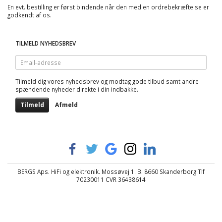
En evt. bestilling er først bindende når den med en ordrebekræftelse er
godkendt af os.
TILMELD NYHEDSBREV
Email-
adresse
Tilmeld dig vores nyhedsbrev og modtag gode tilbud samt andre
spændende nyheder direkte i din indbakke.
Tilmeld
Afmeld
BERGS Aps. HiFi og elektronik. Mossøvej 1. B. 8660 Skanderborg Tlf
70230011 CVR 36438614