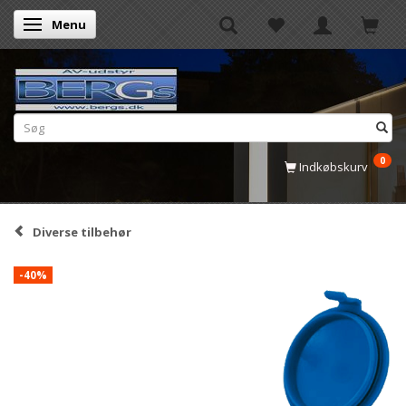
Menu
Skifte navigation
0
Indkøbskurv
Diverse tilbehør
-40%