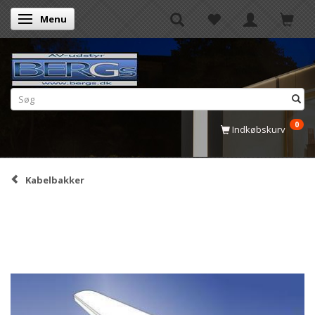
Menu
Skifte navigation
0
Indkøbskurv
Kabelbakker