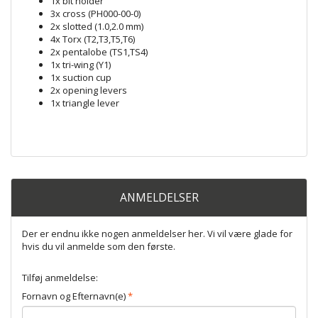
1x bit holder
3x cross (PH000-00-0)
2x slotted (1.0,2.0 mm)
4x Torx (T2,T3,T5,T6)
2x pentalobe (TS1,TS4)
1x tri-wing (Y1)
1x suction cup
2x opening levers
1x triangle lever
ANMELDELSER
Der er endnu ikke nogen anmeldelser her. Vi vil være glade for
hvis du vil anmelde som den første.
Tilføj anmeldelse:
Fornavn og Efternavn(e)