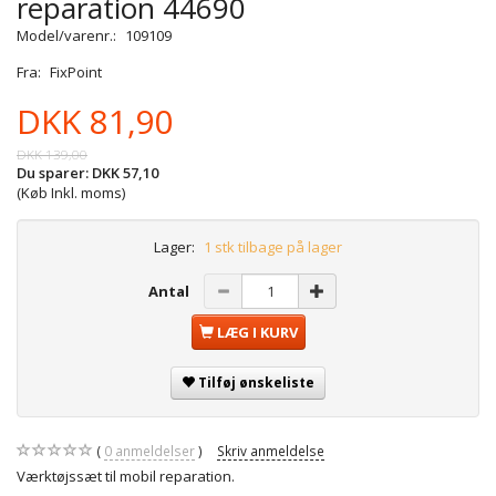
reparation 44690
Model/varenr.:
109109
Fra:
FixPoint
DKK 81,90
DKK 139,00
Du sparer:
DKK 57,10
(Køb Inkl. moms)
Lager:
1 stk tilbage på lager
Antal
LÆG I KURV
Tilføj ønskeliste
0
anmeldelser
Skriv anmeldelse
Værktøjssæt til mobil reparation.