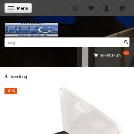
Menu
Skifte navigation
0
Indkøbskurv
Værktøj
-41%