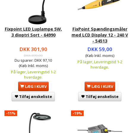
Fixpoint LED Luplampe 5W,
FixPoint Spændingsmåler
3 dioptri Sort - 64990
med LCD Display 12 - 240 V
- 54513
DKK 301,90
DKK 59,00
DKK 399,00
(Køb Inkl. moms)
Du sparer:
DKK 97,10
På lager, Leveringstid 1-2
(Køb Inkl. moms)
hverdage.
På lager, Leveringstid 1-2
hverdage.
LÆG I KURV
LÆG I KURV
Tilføj ønskeliste
Tilføj ønskeliste
-11%
-19%