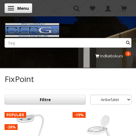
Menu
Skifte navigation
0
Indkøbskurv
FixPoint
Filtre
POPULÆR
-15%
-26%