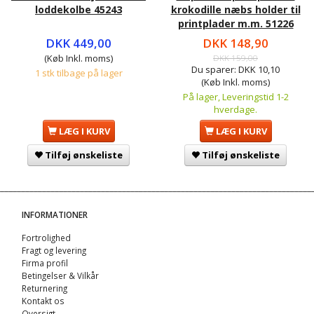
loddekolbe 45243
krokodille næbs holder til
printplader m.m. 51226
DKK 449,00
DKK 148,90
(Køb Inkl. moms)
DKK 159,00
Du sparer:
DKK 10,10
1 stk tilbage på lager
(Køb Inkl. moms)
På lager, Leveringstid 1-2
hverdage.
LÆG I KURV
LÆG I KURV
Tilføj ønskeliste
Tilføj ønskeliste
INFORMATIONER
Fortrolighed
Fragt og levering
Firma profil
Betingelser & Vilkår
Returnering
Kontakt os
Oversigt