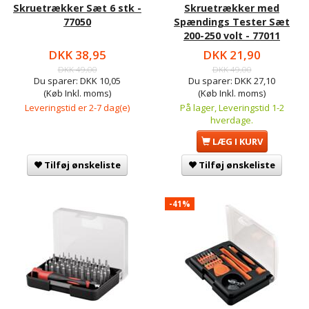
Skruetrækker Sæt 6 stk -
Skruetrækker med
77050
Spændings Tester Sæt
200-250 volt - 77011
DKK 38,95
DKK 21,90
DKK 49,00
DKK 49,00
Du sparer:
DKK 10,05
Du sparer:
DKK 27,10
(Køb Inkl. moms)
(Køb Inkl. moms)
Leveringstid er 2-7 dag(e)
På lager, Leveringstid 1-2
hverdage.
LÆG I KURV
Tilføj ønskeliste
Tilføj ønskeliste
-41%