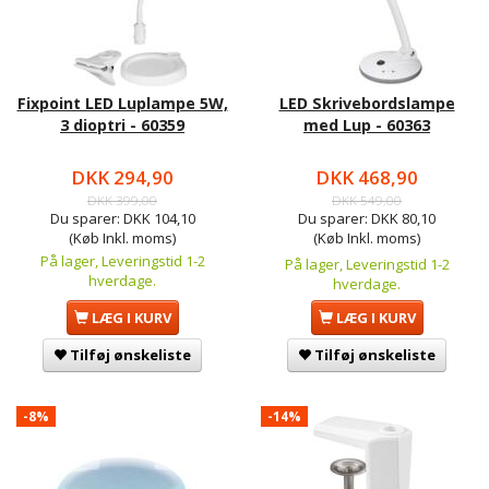
Fixpoint LED Luplampe 5W,
LED Skrivebordslampe
3 dioptri - 60359
med Lup - 60363
DKK 294,90
DKK 468,90
DKK 399,00
DKK 549,00
Du sparer:
DKK 104,10
Du sparer:
DKK 80,10
(Køb Inkl. moms)
(Køb Inkl. moms)
På lager, Leveringstid 1-2
På lager, Leveringstid 1-2
hverdage.
hverdage.
LÆG I KURV
LÆG I KURV
Tilføj ønskeliste
Tilføj ønskeliste
-8%
-14%