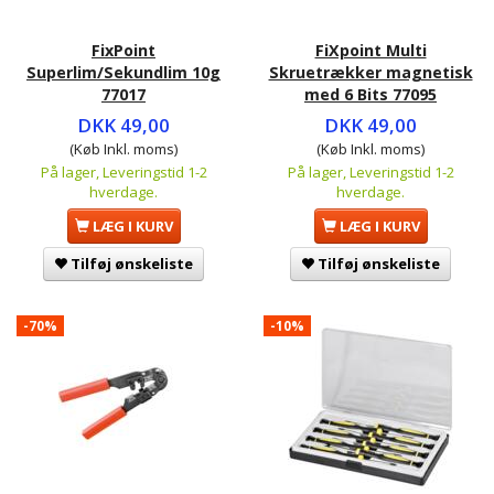
FixPoint
FiXpoint Multi
Superlim/Sekundlim 10g
Skruetrækker magnetisk
77017
med 6 Bits 77095
DKK 49,00
DKK 49,00
(Køb Inkl. moms)
(Køb Inkl. moms)
På lager, Leveringstid 1-2
På lager, Leveringstid 1-2
hverdage.
hverdage.
LÆG I KURV
LÆG I KURV
Tilføj ønskeliste
Tilføj ønskeliste
-70%
-10%