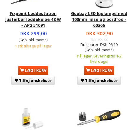
Fixpoint Loddestation
Goobay LED luplampe med
Justerbar loddekolbe 48 W
100mm linse og bordfod -
- AP2 51091
60366
DKK 299,00
DKK 302,90
(Køb Inkl. moms)
DKK 399,00
Du sparer:
DKK 96,10
1 stk tilbage på lager
(Køb Inkl. moms)
På lager, Leveringstid 1-2
hverdage.
LÆG I KURV
LÆG I KURV
Tilføj ønskeliste
Tilføj ønskeliste