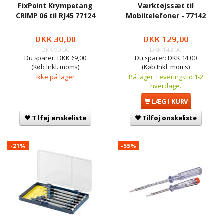
FixPoint Krympetang
Værktøjssæt til
CRIMP 06 til RJ45 77124
Mobiltelefoner - 77142
DKK 30,00
DKK 129,00
DKK 99,00
DKK 143,00
Du sparer:
DKK 69,00
Du sparer:
DKK 14,00
(Køb Inkl. moms)
(Køb Inkl. moms)
Ikke på lager
På lager, Leveringstid 1-2
hverdage.
LÆG I KURV
Tilføj ønskeliste
Tilføj ønskeliste
-21%
-55%