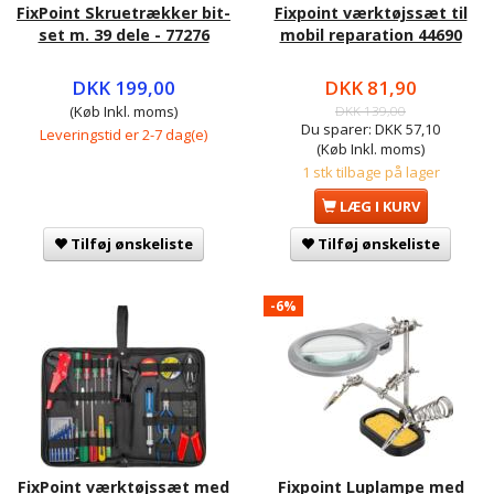
FixPoint Skruetrækker bit-
Fixpoint værktøjssæt til
set m. 39 dele - 77276
mobil reparation 44690
DKK 199,00
DKK 81,90
(Køb Inkl. moms)
DKK 139,00
Du sparer:
DKK 57,10
Leveringstid er 2-7 dag(e)
(Køb Inkl. moms)
1 stk tilbage på lager
LÆG I KURV
Tilføj ønskeliste
Tilføj ønskeliste
-6%
FixPoint værktøjssæt med
Fixpoint Luplampe med