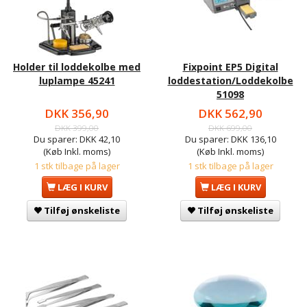
Holder til loddekolbe med
Fixpoint EP5 Digital
luplampe 45241
loddestation/Loddekolbe
51098
DKK 356,90
DKK 562,90
DKK 399,00
DKK 699,00
Du sparer:
DKK 42,10
Du sparer:
DKK 136,10
(Køb Inkl. moms)
(Køb Inkl. moms)
1 stk tilbage på lager
1 stk tilbage på lager
LÆG I KURV
LÆG I KURV
Tilføj ønskeliste
Tilføj ønskeliste