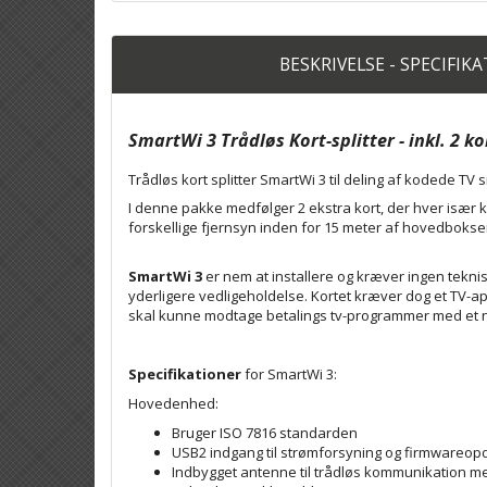
BESKRIVELSE - SPECIFIK
SmartWi 3 Trådløs Kort-splitter - inkl. 2 ko
Trådløs kort splitter SmartWi 3 til deling af kodede TV s
I denne pakke medfølger 2 ekstra kort, der hver især k
forskellige fjernsyn inden for 15 meter af hovedbokse
SmartWi 3
er nem at installere og kræver ingen teknis
yderligere vedligeholdelse. Kortet kræver dog et TV-a
skal kunne modtage betalings tv-programmer med et n
Specifikationer
for SmartWi 3:
Hovedenhed:
Bruger ISO 7816 standarden
USB2 indgang til strømforsyning og firmwareop
Indbygget antenne til trådløs kommunikation m