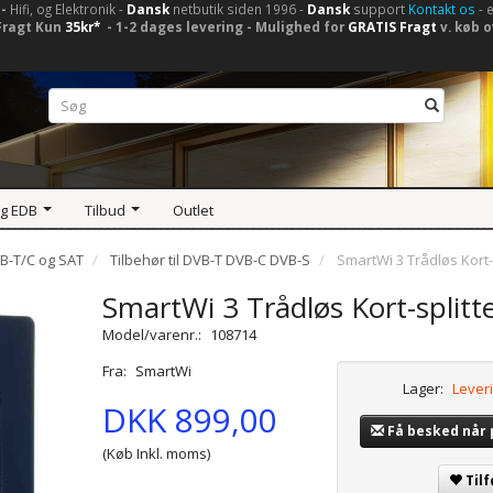
-
Hifi, og Elektronik -
Dansk
netbutik siden 1996 -
Dansk
support
Kontakt os
- 
Fragt Kun
35kr*
- 1-2 dages levering - Mulighed for
GRATIS Fragt
v. køb o
og EDB
Tilbud
Outlet
VB-T/C og SAT
Tilbehør til DVB-T DVB-C DVB-S
SmartWi 3 Trådløs Kort-sp
SmartWi 3 Trådløs Kort-splitter
Model/varenr.:
108714
Fra:
SmartWi
Lager:
Leveri
DKK 899,00
Få besked når
(Køb Inkl. moms)
Tilf