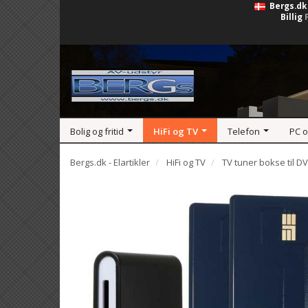
Bergs.dk
Billig
Bolig og fritid
HiFi og TV
Telefon
PC 
Bergs.dk - Elartikler
HiFi og TV
TV tuner bokse til D