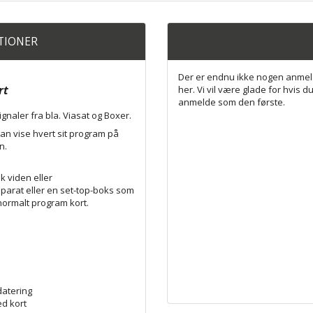
ATIONER
Der er endnu ikke nogen anmel
rt
her. Vi vil være glade for hvis du
anmelde som den første.
ignaler fra bla. Viasat og Boxer.
an vise hvert sit program på
n.
k viden eller
pparat eller en set-top-boks som
ormalt program kort.
datering
ed kort