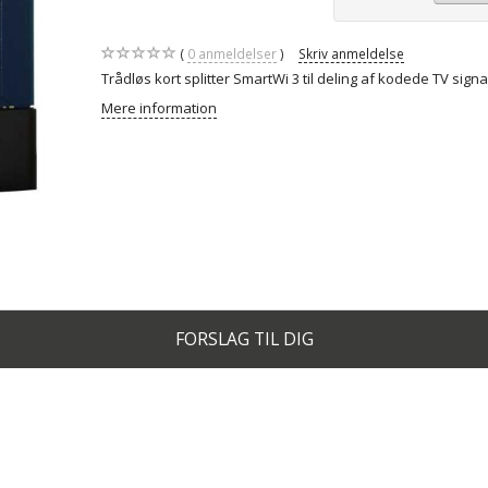
0
anmeldelser
Skriv anmeldelse
Trådløs kort splitter SmartWi 3 til deling af kodede TV signa
Mere information
FORSLAG TIL DIG