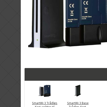
SmartWi 3 Trådløs
SmartWi 3 Base
Kort-splitter til
Trådløs Kort-