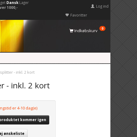
eget
Dansk
Lager
Log ind
ver 1000,-
Favoritter
0
Indkøbskurv
litter - inkl. 2 kort
 - inkl. 2 kort
ngstid er 4-10 dag(e)
 produktet kommer igen
øj ønskeliste