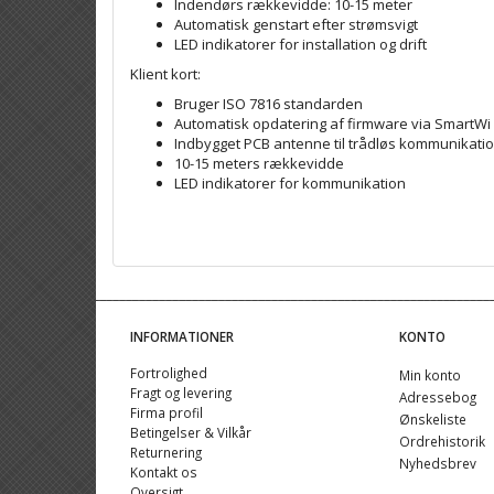
Indendørs rækkevidde: 10-15 meter
Automatisk genstart efter strømsvigt
LED indikatorer for installation og drift
Klient kort:
Bruger ISO 7816 standarden
Automatisk opdatering af firmware via Smart
Indbygget PCB antenne til trådløs kommunika
10-15 meters rækkevidde
LED indikatorer for kommunikation
INFORMATIONER
KONTO
Fortrolighed
Min konto
Fragt og levering
Adressebog
Firma profil
Ønskeliste
Betingelser & Vilkår
Ordrehistorik
Returnering
Nyhedsbrev
Kontakt os
Oversigt