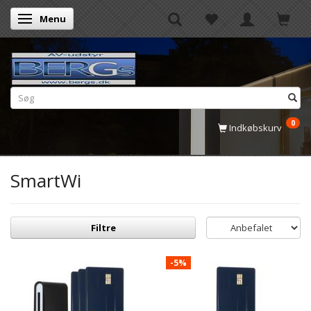
Menu
Skifte navigation
0
Indkøbskurv
SmartWi
Filtre
-5%