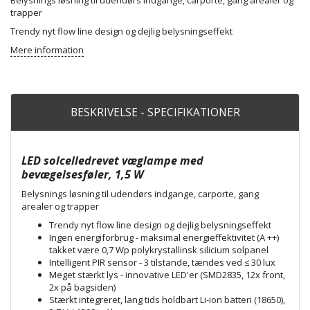
Belysnings løsning til udendørs indgange, carporte, gang arealer og
trapper
Trendy nyt flow line design og dejlig belysningseffekt
Mere information
BESKRIVELSE - SPECIFIKATIONER
LED solcelledrevet væglampe med
bevægelsesføler, 1,5 W
Belysnings løsning til udendørs indgange, carporte, gang
arealer og trapper
Trendy nyt flow line design og dejlig belysningseffekt
Ingen energiforbrug - maksimal energieffektivitet (A ++)
takket være 0,7 Wp polykrystallinsk silicium solpanel
Intelligent PIR sensor - 3 tilstande, tændes ved ≤ 30 lux
Meget stærkt lys - innovative LED'er (SMD2835, 12x front,
2x på bagsiden)
Stærkt integreret, lang tids holdbart Li-ion batteri (18650),