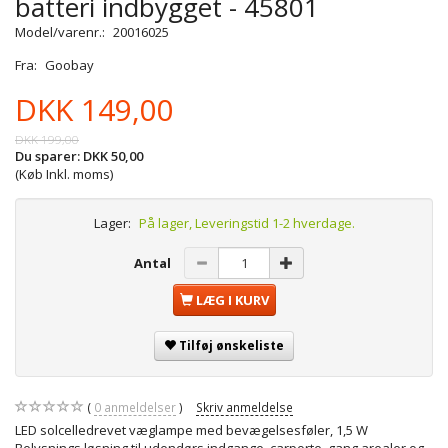
batteri indbygget - 45801
Model/varenr.:
20016025
Fra:
Goobay
DKK 149,00
DKK 199,00
Du sparer:
DKK 50,00
(Køb Inkl. moms)
Lager:
På lager, Leveringstid 1-2 hverdage.
Antal
LÆG I KURV
Tilføj ønskeliste
0
anmeldelser
Skriv anmeldelse
LED solcelledrevet væglampe med bevægelsesføler, 1,5 W