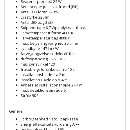
Svarer til pære på 24 W
Sensor type passiv infrarød (PIR)
Antal LED foran 12 stk
Lysstyrke 220 lm
Antal LED bag 2 stk
Solpanel type 0,7 Wp polykrystallinsk
Farvetemperatur foran 4000 K
Farvetemperatur bag 4000 K
max. belysning varighed 30 timer
Lysudbytte 147 lm / W
farvegengivelsesindeks 80 Ra
driftsspænding 3,7 V (DC)
max synsvinkel 120 °
frakoblingsforsinkelse fra 10 s
Installationshøjde fra 2 m
Installation Højde op til 4 m
Anbefalet installationshøjde 2 - 4 m
max. detektionsområde 6 m
Stråle 90 °
Generel
Forbrugsenhed 1 stk. i papkasse
Energi effektivitets vurdering A ++
beskyttelses klasse IP65