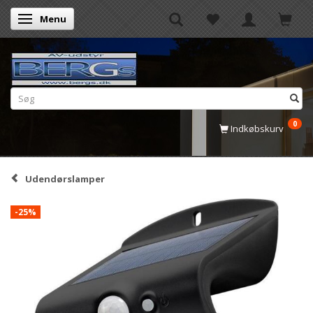
Menu
Skifte navigation
0
Indkøbskurv
Udendørslamper
-25%