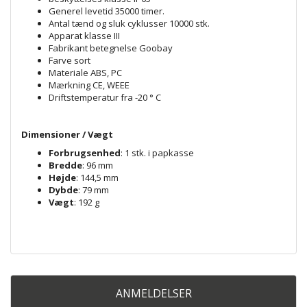
Generel levetid 35000 timer.
Antal tænd og sluk cyklusser 10000 stk.
Apparat klasse III
Fabrikant betegnelse Goobay
Farve sort
Materiale ABS, PC
Mærkning CE, WEEE
Driftstemperatur fra -20 ° C
Dimensioner / Vægt
Forbrugsenhed
: 1 stk. i papkasse
Bredde
: 96 mm
Højde
: 144,5 mm
Dybde
: 79 mm
Vægt
: 192 g
ANMELDELSER