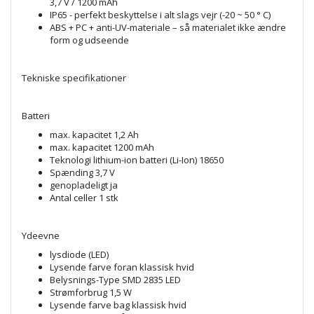
3,7 V / 1200 mAh
IP65 - perfekt beskyttelse i alt slags vejr (-20 ~ 50 ° C)
ABS + PC + anti-UV-materiale – så materialet ikke ændre
form og udseende
Tekniske specifikationer
Batteri
max. kapacitet 1,2 Ah
max. kapacitet 1200 mAh
Teknologi lithium-ion batteri (Li-Ion) 18650
Spænding 3,7 V
genopladeligt ja
Antal celler 1 stk
Ydeevne
lysdiode (LED)
Lysende farve foran klassisk hvid
Belysnings-Type SMD 2835 LED
Strømforbrug 1,5 W
Lysende farve bag klassisk hvid