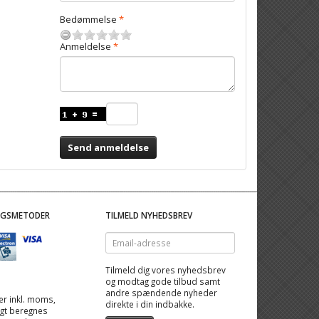
Bedømmelse
Anmeldelse
Send anmeldelse
NGSMETODER
TILMELD NYHEDSBREV
Email-
adresse
Tilmeld dig vores nyhedsbrev
og modtag gode tilbud samt
andre spændende nyheder
 er inkl. moms,
direkte i din indbakke.
ragt beregnes