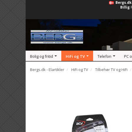
Bergs.dk
Billig
Bolig og fritid
HiFi og TV
Telefon
PC 
Bergs.dk - Elartikler
HiFi og TV
Tilbehør TV og HiFi