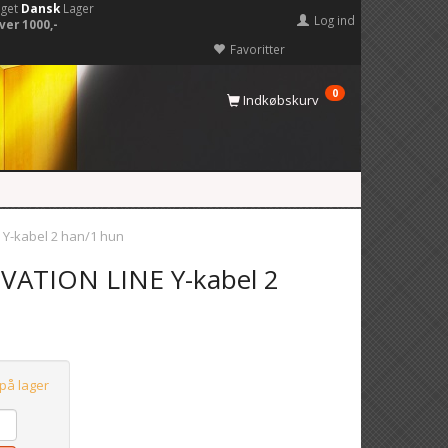
eget
Dansk
Lager
Log ind
ver 1000,-
Favoritter
0
Indkøbskurv
 Y-kabel 2 han/1 hun
VATION LINE Y-kabel 2
 på lager