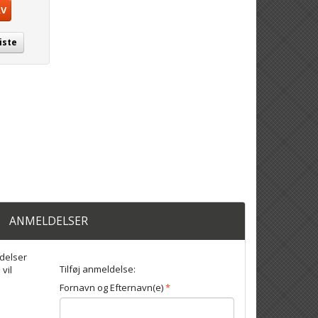
RV
iste
ANMELDELSER
delser
Tilføj anmeldelse:
 vil
Fornavn og Efternavn(e)