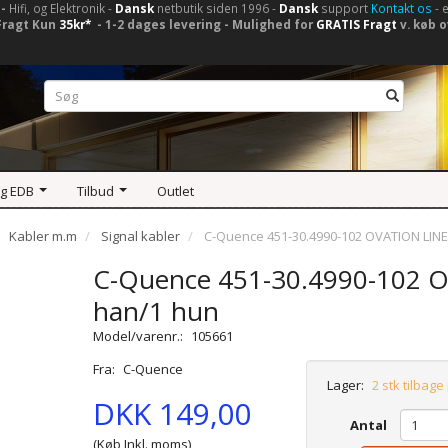
-
Hifi, og Elektronik -
Dansk
netbutik siden 1996 -
Dansk
support
Kontakt os
- 
Fragt Kun
35kr*
- 1-2 dages levering - Mulighed for
GRATIS Fragt
v. køb o
og EDB
Tilbud
Outlet
Kabler m.m
Signal kabler
C-Quence 451-30.4990-102 OVATION LINE
C-Quence 451-30.4990-102 O
han/1 hun
Model/varenr.:
105661
Fra:
C-Quence
Lager:
2 stk tilbage
DKK 149,00
Antal
(Køb Inkl. moms)