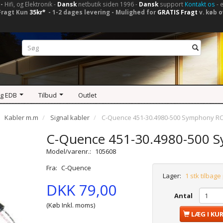
-
Hifi, og Elektronik -
Dansk
netbutik siden 1996 -
Dansk
support
Kontakt os
- 
Fragt Kun
35kr*
- 1-2 dages levering - Mulighed for
GRATIS Fragt
v. køb o
og EDB
Tilbud
Outlet
Kabler m.m
Signal kabler
C-Quence 451-30.4980-500 Symphony RC
C-Quence 451-30.4980-500 
Model/varenr.:
105608
Fra:
C-Quence
Lager:
1 stk tilbage
DKK 79,00
Antal
(Køb Inkl. moms)
LÆG I KU