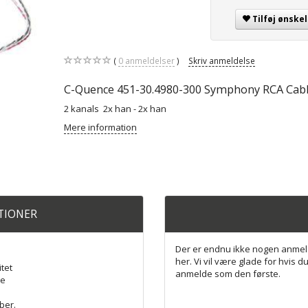
Tilføj ønskel
0
anmeldelser
Skriv anmeldelse
C-Quence 451-30.4980-300 Symphony RCA Cab
2 kanals 2x han - 2x han
Mere information
ATIONER
Der er endnu ikke nogen anmel
her. Vi vil være glade for hvis du
itet
anmelde som den første.
ge
ber.