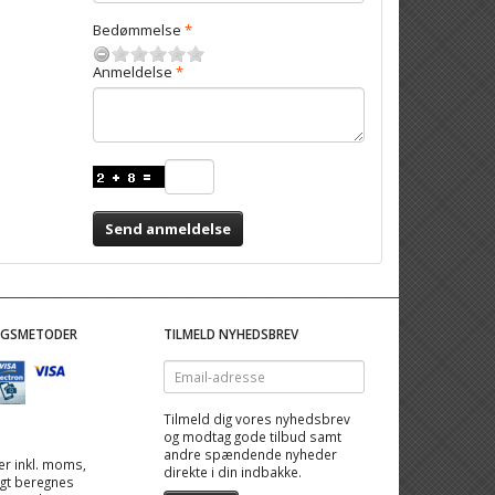
Bedømmelse
Anmeldelse
Send anmeldelse
NGSMETODER
TILMELD NYHEDSBREV
Email-
adresse
Tilmeld dig vores nyhedsbrev
og modtag gode tilbud samt
andre spændende nyheder
 er inkl. moms,
direkte i din indbakke.
ragt beregnes