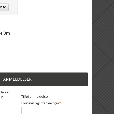
iste
le 3m
ANMELDELSER
delser
Tilføj anmeldelse:
 vil
Fornavn og Efternavn(e)