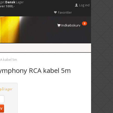
eget
Dansk
Lager
Log ind
ver 1000,-
Favoritter
0
Indkøbskurv
A kabel 5m
Symphony RCA kabel 5m
 på lager
RV