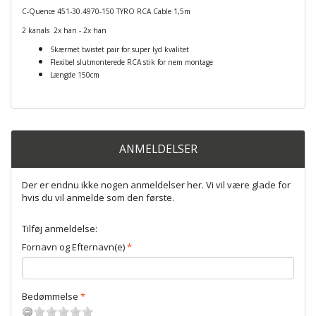
C-Quence 451-30.4970-150 TYRO RCA Cable 1,5m
2 kanals 2x han - 2x han
Skærmet twistet pair for super lyd kvalitet
Flexibel slutmonterede RCA stik for nem montage
Længde 150cm
ANMELDELSER
Der er endnu ikke nogen anmeldelser her. Vi vil være glade for
hvis du vil anmelde som den første.
Tilføj anmeldelse:
Fornavn og Efternavn(e)
Bedømmelse