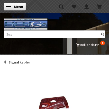
Menu
Skifte navigation
0
Indkøbskurv
Signal kabler