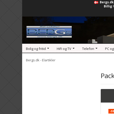
Bergs.dk
Billig
Bolig og fritid
HiFi og TV
Telefon
PC og
Bergs.dk - Elartikler
Pack
-5