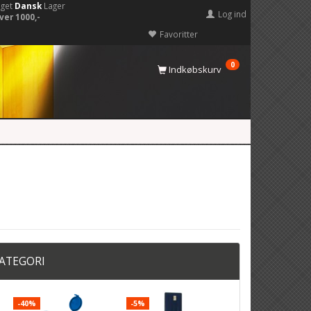
eget
Dansk
Lager
Log ind
ver 1000,-
Favoritter
0
Indkøbskurv
KATEGORI
-40%
-5%
-22%