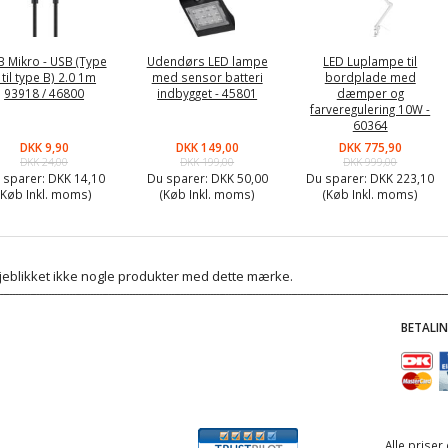
 Mikro - USB (Type
Udendørs LED lampe
LED Luplampe til
 til type B) 2.0 1m
med sensor batteri
bordplade med
93918 / 46800
indbygget - 45801
dæmper og
farveregulering 10W -
60364
DKK 9,90
DKK 149,00
DKK 775,90
DKK 24,00
DKK 199,00
DKK 999,00
 sparer:
DKK 14,10
Du sparer:
DKK 50,00
Du sparer:
DKK 223,10
(Køb Inkl. moms)
(Køb Inkl. moms)
(Køb Inkl. moms)
 øjeblikket ikke nogle produkter med dette mærke.
BETALI
Alle priser