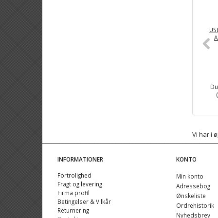
USB
A
Du
Vi har i
INFORMATIONER
KONTO
Fortrolighed
Min konto
Fragt og levering
Adressebog
Firma profil
Ønskeliste
Betingelser & Vilkår
Ordrehistorik
Returnering
Nyhedsbrev