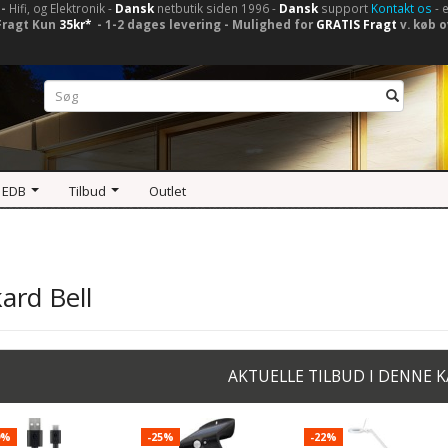
-
Hifi, og Elektronik -
Dansk
netbutik siden 1996 -
Dansk
support
Kontakt os
- 
Fragt Kun
35kr*
- 1-2 dages levering - Mulighed for
GRATIS Fragt
v. køb o
 EDB
Tilbud
Outlet
ard Bell
AKTUELLE TILBUD I DENNE 
9%
-25%
-22%