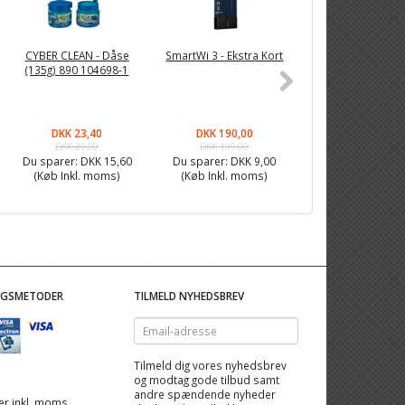
CYBER CLEAN - Dåse
SmartWi 3 - Ekstra Kort
NEXA MINI 3x trå
(135g) 890 104698-1
stikkontakt m
fjernbetjening 
2300 - 1442
DKK 23,40
DKK 190,00
DKK 155,90
DKK 39,00
DKK 199,00
DKK 199,00
Du sparer:
DKK 15,60
Du sparer:
DKK 9,00
Du sparer:
DKK 4
(Køb Inkl. moms)
(Køb Inkl. moms)
(Køb Inkl. mom
NGSMETODER
TILMELD NYHEDSBREV
Email-
adresse
Tilmeld dig vores nyhedsbrev
og modtag gode tilbud samt
andre spændende nyheder
 er inkl. moms,