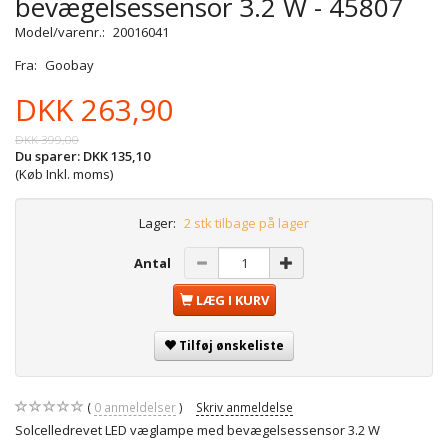
bevægelsessensor 3.2 W - 45807
Model/varenr.:
20016041
Fra:
Goobay
DKK 263,90
DKK 399,00
Du sparer:
DKK 135,10
(Køb Inkl. moms)
Lager:
2 stk tilbage på lager
Antal
LÆG I KURV
Tilføj ønskeliste
0
anmeldelser
Skriv anmeldelse
Solcelledrevet LED væglampe med bevægelsessensor 3.2 W