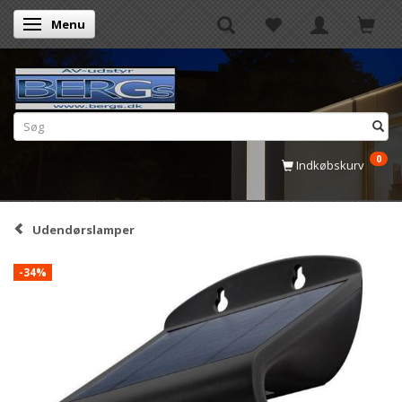
Menu
Skifte navigation
0
Indkøbskurv
Udendørslamper
-34%