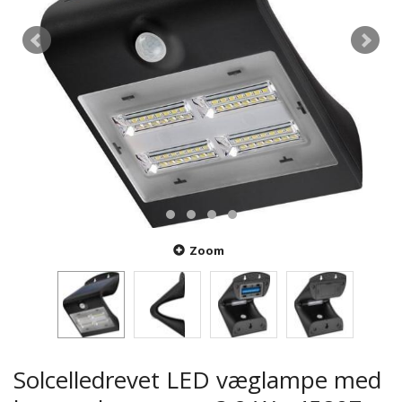
Zoom
Solcelledrevet LED væglampe med