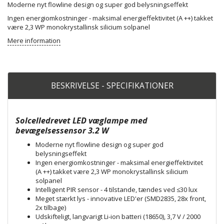
Moderne nyt flowline design og super god belysningseffekt
Ingen energiomkostninger - maksimal energieffektivitet (A ++) takket
være 2,3 WP monokrystallinsk silicium solpanel
Mere information
BESKRIVELSE - SPECIFIKATIONER
Solcelledrevet LED væglampe med
bevægelsessensor 3.2 W
Moderne nyt flowline design og super god
belysningseffekt
Ingen energiomkostninger - maksimal energieffektivitet
(A ++) takket være 2,3 WP monokrystallinsk silicium
solpanel
Intelligent PIR sensor - 4 tilstande, tændes ved ≤30 lux
Meget stærkt lys - innovative LED'er (SMD2835, 28x front,
2x tilbage)
Udskifteligt, langvarigt Li-ion batteri (18650), 3,7 V / 2000