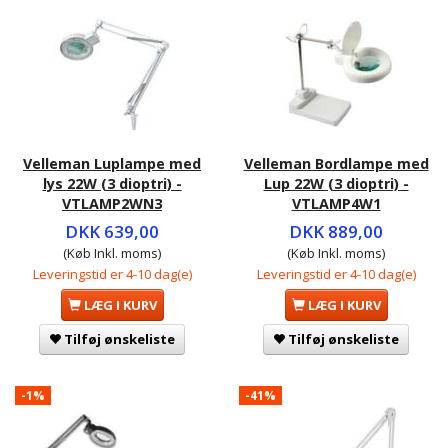
Velleman Luplampe med
Velleman Bordlampe med
lys 22W (3 dioptri) -
Lup 22W (3 dioptri) -
VTLAMP2WN3
VTLAMP4W1
DKK 639,00
DKK 889,00
(Køb Inkl. moms)
(Køb Inkl. moms)
Leveringstid er 4-10 dag(e)
Leveringstid er 4-10 dag(e)
LÆG I KURV
LÆG I KURV
Tilføj ønskeliste
Tilføj ønskeliste
-1%
-41%