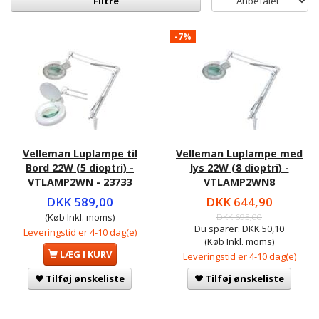
Filtre
-7%
Velleman Luplampe til
Velleman Luplampe med
Bord 22W (5 dioptri) -
lys 22W (8 dioptri) -
VTLAMP2WN - 23733
VTLAMP2WN8
DKK 589,00
DKK 644,90
(Køb Inkl. moms)
DKK 695,00
Du sparer:
DKK 50,10
Leveringstid er 4-10 dag(e)
(Køb Inkl. moms)
LÆG I KURV
Leveringstid er 4-10 dag(e)
Tilføj ønskeliste
Tilføj ønskeliste