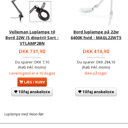
Velleman Luplampe til
Bord luplampe på 22w
Bord 22W (5 dioptri) Sort -
6400K hvid - MAGL22WT5
VTLAMP2BN
DKK 731,90
DKK 414,90
DKK 739,00
DKK 699,00
Du sparer:
DKK 7,10
Du sparer:
DKK 284,10
(Køb Inkl. moms)
(Køb Inkl. moms)
Leveringstid er 4-10 dag(e)
Ikke på lager
LÆG I KURV
Tilføj ønskeliste
Tilføj ønskeliste
Luplampe med Neon Rør