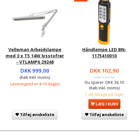
Velleman Arbejdslampe
Håndlampe LED BN-
med 3 x T5 14W lysstofrør
1175410010
- VTLAMP6 29248
DKK 999,00
DKK 102,90
(Køb Inkl. moms)
DKK 139,00
Du sparer:
DKK 36,10
Leveringstid er 4-10 dag(e)
(Køb Inkl. moms)
1 stk tilbage på lager
LÆG I KURV
Tilføj ønskeliste
Tilføj ønskeliste