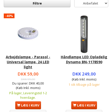
Filtre
-40%
Arbejdslampe - Parasol -
Håndlampe LED Opladelig
Universal lampe, 24 LED
Dynamo BN-1178590
light
DKK 59,00
DKK 249,00
DKK 99,00
(Køb Inkl. moms)
Du sparer:
DKK 40,00
1 stk tilbage på lager
(Køb Inkl. moms)
På lager, Leveringstid 1-2
hverdage.
LÆG I KURV
LÆG I KURV