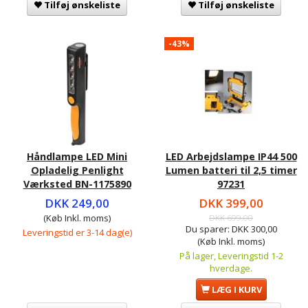
Tilføj ønskeliste
Tilføj ønskeliste
-43%
Håndlampe LED Mini
LED Arbejdslampe IP44 500
Opladelig Penlight
Lumen batteri til 2,5 timer
Værksted BN-1175890
97231
DKK 249,00
DKK 399,00
(Køb Inkl. moms)
DKK 699,00
Du sparer:
DKK 300,00
Leveringstid er 3-14 dag(e)
(Køb Inkl. moms)
På lager, Leveringstid 1-2
hverdage.
LÆG I KURV