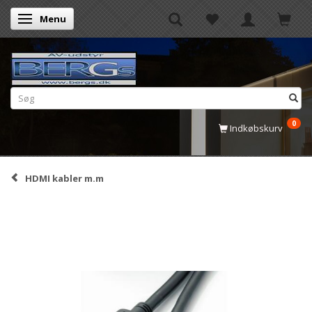
Menu
Skifte navigation
0
Indkøbskurv
HDMI kabler m.m