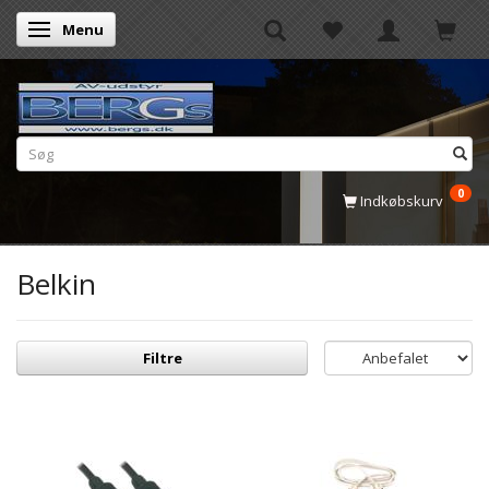
Menu
Skifte navigation
0
Indkøbskurv
Belkin
Filtre