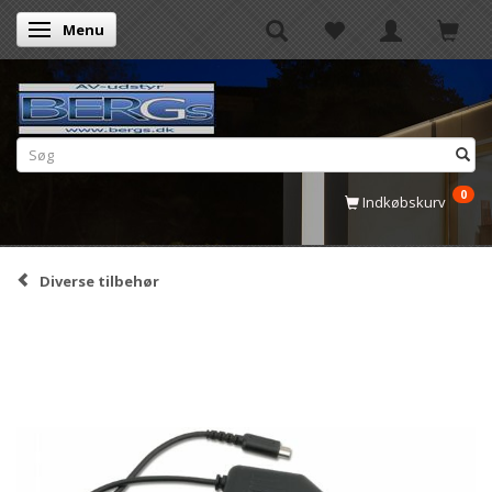
Menu
Skifte navigation
0
Indkøbskurv
Diverse tilbehør