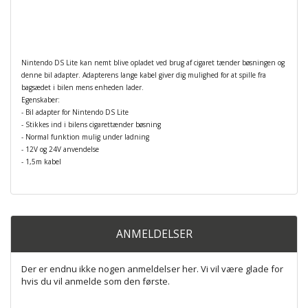
Nintendo DS Lite kan nemt blive opladet ved brug af cigaret tænder bøsningen og
denne bil adapter. Adapterens lange kabel giver dig mulighed for at spille fra
bagsædet i bilen mens enheden lader.
Egenskaber:
- Bil adapter for Nintendo DS Lite
- Stikkes ind i bilens cigarettænder bøsning
- Normal funktion mulig under ladning
- 12V og 24V anvendelse
- 1,5m kabel
ANMELDELSER
Der er endnu ikke nogen anmeldelser her. Vi vil være glade for
hvis du vil anmelde som den første.