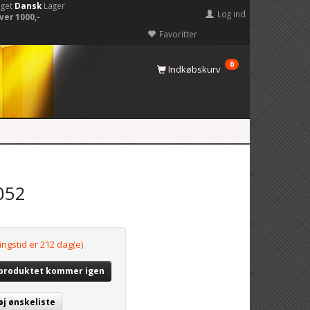
eget
Dansk
Lager
Log ind
ver 1000,-
Favoritter
0
Indkøbskurv
052
ingstid er 212 dag(e)
 produktet kommer igen
øj ønskeliste