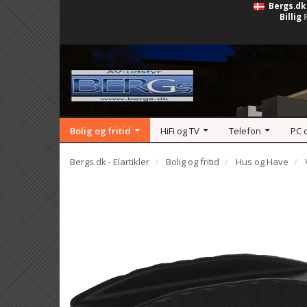
Bergs.dk
Billig
Bolig og fritid
HiFi og TV
Telefon
PC 
Bergs.dk - Elartikler
Bolig og fritid
Hus og Have