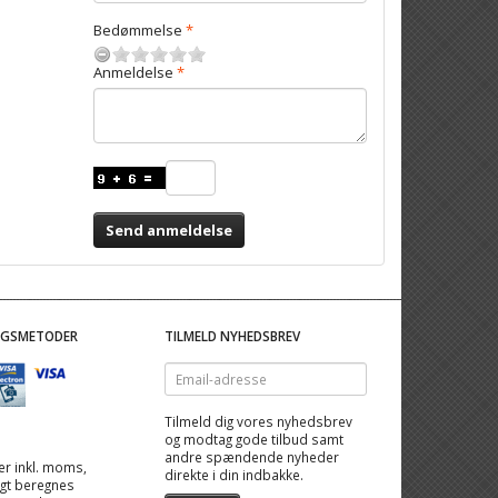
Bedømmelse
Anmeldelse
Send anmeldelse
NGSMETODER
TILMELD NYHEDSBREV
Email-
adresse
Tilmeld dig vores nyhedsbrev
og modtag gode tilbud samt
andre spændende nyheder
 er inkl. moms,
direkte i din indbakke.
ragt beregnes