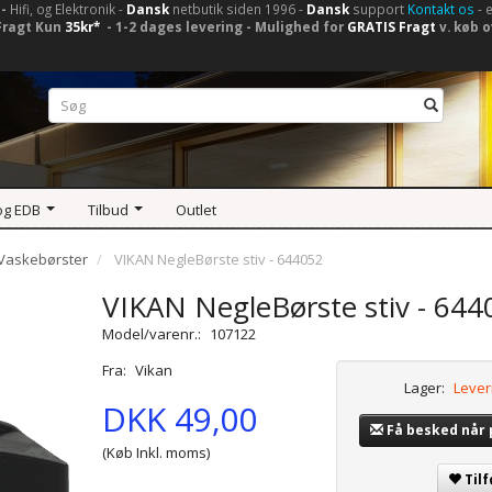
-
Hifi, og Elektronik -
Dansk
netbutik siden 1996 -
Dansk
support
Kontakt os
- 
Fragt Kun
35kr*
- 1-2 dages levering - Mulighed for
GRATIS Fragt
v. køb o
og EDB
Tilbud
Outlet
Vaskebørster
VIKAN NegleBørste stiv - 644052
VIKAN NegleBørste stiv - 644
Model/varenr.:
107122
Fra:
Vikan
Lager:
Lever
DKK 49,00
Få besked når
(Køb Inkl. moms)
Tilf