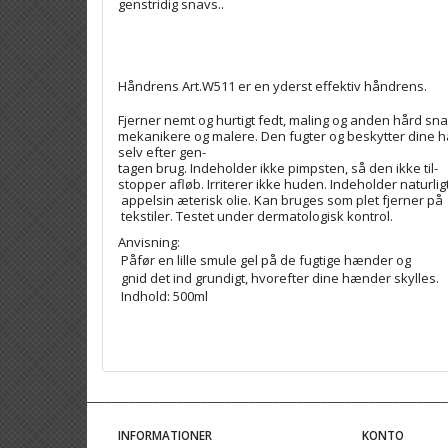
genstridig snavs..
Håndrens Art.W511 er en yderst effektiv håndrens.
Fjerner nemt og hurtigt fedt, maling og anden hård sn
mekanikere og malere. Den fugter og beskytter dine h
selv efter gen-
tagen brug. Indeholder ikke pimpsten, så den ikke til-
stopper afløb. Irriterer ikke huden. Indeholder naturlig
appelsin æterisk olie. Kan bruges som plet fjerner på
tekstiler. Testet under dermatologisk kontrol.
Anvisning:
Påfør en lille smule gel på de fugtige hænder og
gnid det ind grundigt, hvorefter dine hænder skylles.
Indhold: 500ml
INFORMATIONER
KONTO