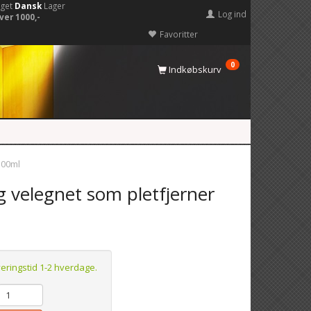
eget
Dansk
Lager
Log ind
ver 1000,-
Favoritter
0
Indkøbskurv
500ml
 velegnet som pletfjerner
veringstid 1-2 hverdage.