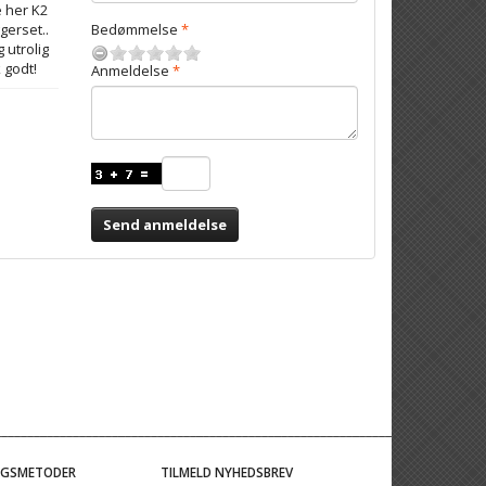
 her K2
ggerset..
Bedømmelse
 utrolig
 godt!
Anmeldelse
Send anmeldelse
NGSMETODER
TILMELD NYHEDSBREV