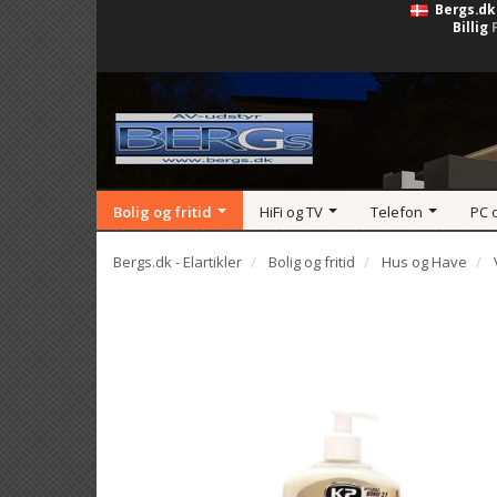
Bergs.dk
Billig
Bolig og fritid
HiFi og TV
Telefon
PC 
Bergs.dk - Elartikler
Bolig og fritid
Hus og Have