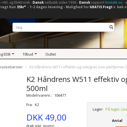
-
Hifi, og Elektronik -
Dansk
netbutik siden 1996 -
Dansk
support
Kontakt os
- 
Fragt Kun
35kr*
- 1-2 dages levering - Mulighed for
GRATIS Fragt
v. køb o
og EDB
Tilbud
Outlet
Vaskebørster
K2 Håndrens W511 effektiv og velegnet som pletfjerner 
K2 Håndrens W511 effektiv og
500ml
Model/varenr.:
106477
Fra:
K2
Lager:
På lager, Le
DKK 49,00
Antal
(Køb Inkl. moms)