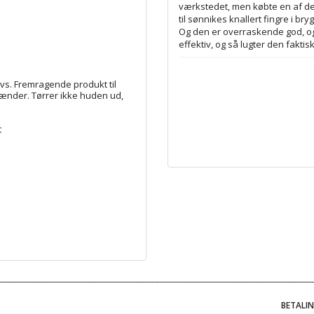
værkstedet, men købte en af de
til sønnikes knallert fingre i bry
Og den er overraskende god, og
effektiv, og så lugter den faktisk
avs. Fremragende produkt til
ænder. Tørrer ikke huden ud,
t
BETALI