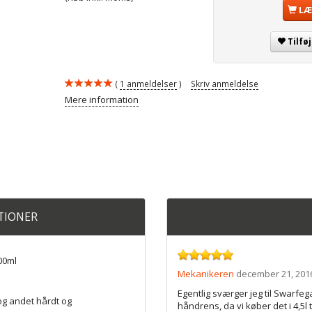
LÆ
Tilfø
1
anmeldelser
Skriv anmeldelse
Mere information
ATIONER
00ml
Mekanikeren
december 21, 201
Egentlig sværger jeg til Swarfeg
 og andet hårdt og
håndrens, da vi køber det i 4,5l t