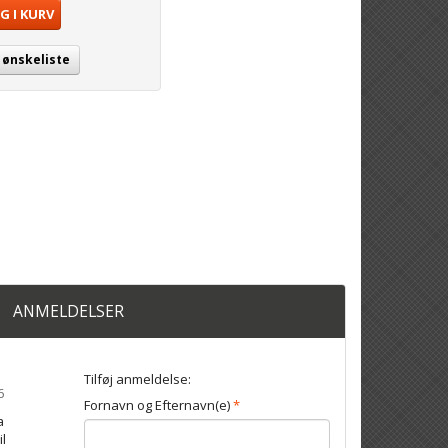
G I KURV
j ønskeliste
ANMELDELSER
Tilføj anmeldelse:
6
Fornavn og Efternavn(e)
a
il