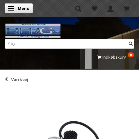
Menu
Skifte navigation
0
Indkøbskurv
Værktøj