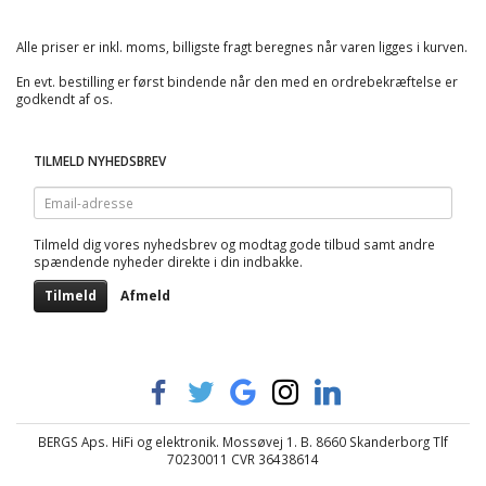
Alle priser er inkl. moms, billigste fragt beregnes når varen ligges i kurven.
En evt. bestilling er først bindende når den med en ordrebekræftelse er
godkendt af os.
TILMELD NYHEDSBREV
Email-
adresse
Tilmeld dig vores nyhedsbrev og modtag gode tilbud samt andre
spændende nyheder direkte i din indbakke.
Tilmeld
Afmeld
BERGS Aps. HiFi og elektronik. Mossøvej 1. B. 8660 Skanderborg Tlf
70230011 CVR 36438614