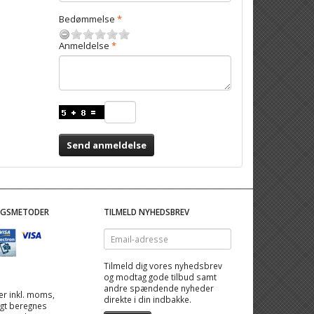
Bedømmelse
Anmeldelse
Send anmeldelse
NGSMETODER
TILMELD NYHEDSBREV
Email-
adresse
Tilmeld dig vores nyhedsbrev
og modtag gode tilbud samt
andre spændende nyheder
 er inkl. moms,
direkte i din indbakke.
ragt beregnes