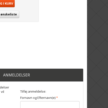
G I KURV
j ønskeliste
ANMELDELSER
delser
Tilføj anmeldelse:
 vil
Fornavn og Efternavn(e)