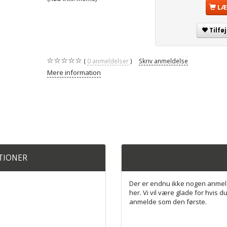
LÆ
Tilfø
0
anmeldelser
Skriv anmeldelse
Mere information
ATIONER
Der er endnu ikke nogen anmel
her. Vi vil være glade for hvis du
anmelde som den første.