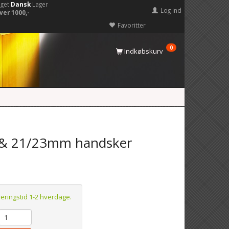
eget
Dansk
Lager
Log ind
ver 1000,-
Favoritter
0
Indkøbskurv
9 & 21/23mm handsker
veringstid 1-2 hverdage.