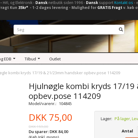
-
Hifi, og Elektronik -
Dansk
netbutik siden 1996 -
Dansk
support
Kontakt os
- 
Fragt Kun
35kr*
- 1-2 dages levering - Mulighed for
GRATIS Fragt
v. køb o
og EDB
Tilbud
Outlet
nøgle kombi kryds 17/19 & 21/23mm handsker opbev.pose 114209
Hjulnøgle kombi kryds 17/1
opbev.pose 114209
Model/varenr.:
104845
DKK 75,00
Lager:
På lager, Le
DKK 159,00
Antal
Du sparer:
DKK 84,00
(Køb Inkl. moms)