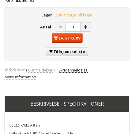
(Køb Inkl. moms)
Lager:
2 stk tilbage på lager
Antal
LÆG I KURV
Tilføj ønskeliste
0
anmeldelser
Skriv anmeldelse
Mere information
BESKRIVELSE - SPECIFIKATIONER
USB2.0 KABEL A-B 2m
Højhastigheds USB2.0 kabel fra A han til B han.