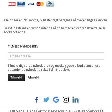
Alle priser er inkl. moms, billigste fragt beregnes når varen ligges i kurven.
En evt. bestilling er først bindende når den med en ordrebekræftelse er
godkendt af os.
TILMELD NYHEDSBREV
Email-
adresse
Tilmeld dig vores nyhedsbrev og modtag gode tilbud samt andre
spændende nyheder direkte i din indbakke.
Tilmeld
Afmeld
BERGS Aps. HiFi og elektronik. Mossøvej 1. B. 8660 Skanderborg Tlf