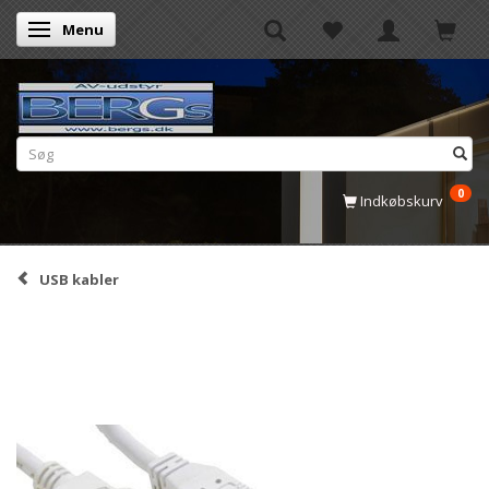
Menu
Skifte navigation
0
Indkøbskurv
USB kabler