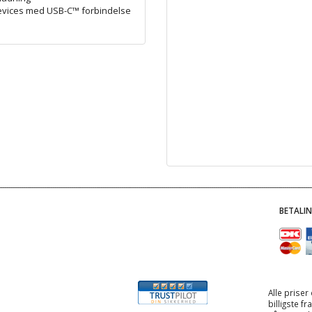
evices med USB-C™ forbindelse
BETALI
Alle priser
billigste f