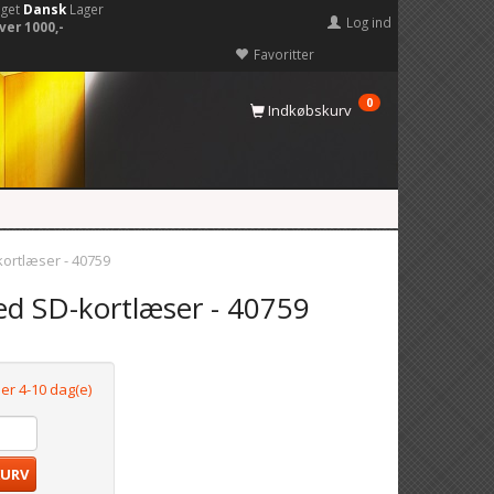
eget
Dansk
Lager
Log ind
ver 1000,-
Favoritter
0
Indkøbskurv
ortlæser - 40759
d SD-kortlæser - 40759
 er 4-10 dag(e)
KURV