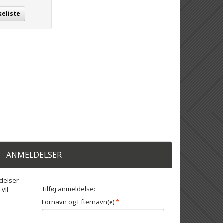
keliste
ANMELDELSER
delser
Tilføj anmeldelse:
 vil
Fornavn og Efternavn(e)