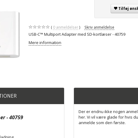
Tilføj øns
0
anmeldelser
Skriv anmeldelse
USB-C™ Multiport Adapter med SD-kortlæser - 40759
Mere information
ATIONER
Der er endnu ikke nogen anmel
er - 40759
her. Vi vil være glade for hvis du
anmelde som den første.
pladning