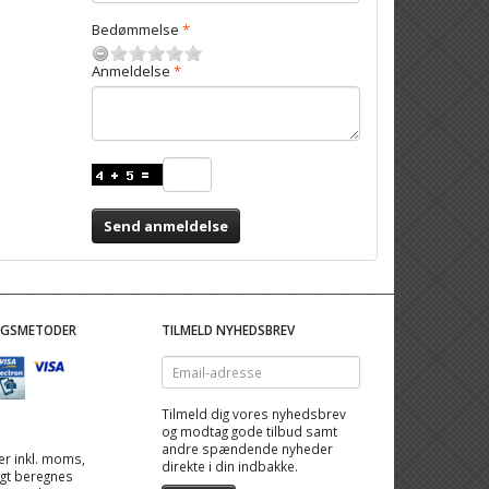
Bedømmelse
Anmeldelse
Send anmeldelse
NGSMETODER
TILMELD NYHEDSBREV
Email-
adresse
Tilmeld dig vores nyhedsbrev
og modtag gode tilbud samt
andre spændende nyheder
 er inkl. moms,
direkte i din indbakke.
ragt beregnes