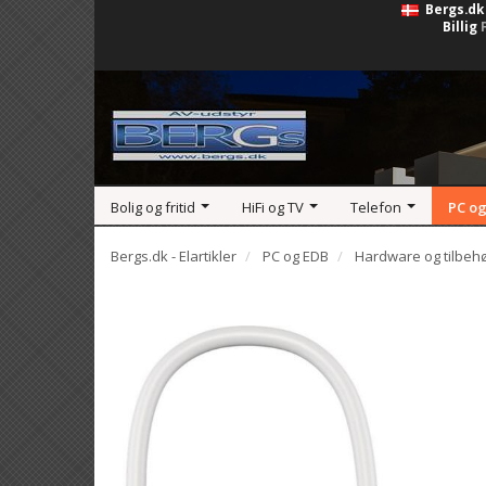
Bergs.dk
Billig
Bolig og fritid
HiFi og TV
Telefon
PC og
Bergs.dk - Elartikler
PC og EDB
Hardware og tilbeh