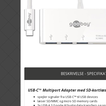
BESKRIVELSE - SPECIFIK
USB-C™ Multiport Adapter med SD-kortlæs
spejler signaler fra USB-C™ til USB devices
læser SD/MMC og micro SD memory cards
3x USB-A 3.0 porte til hurtig data transfers og o