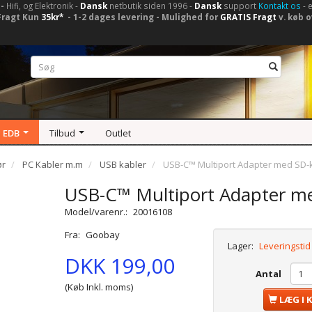
-
Hifi, og Elektronik -
Dansk
netbutik siden 1996 -
Dansk
support
Kontakt os
- 
Fragt Kun
35kr*
- 1-2 dages levering - Mulighed for
GRATIS Fragt
v. køb o
 EDB
Tilbud
Outlet
ør
PC Kabler m.m
USB kabler
USB-C™ Multiport Adapter med SD-k
USB-C™ Multiport Adapter me
Model/varenr.:
20016108
Fra:
Goobay
Lager:
Leveringstid
DKK 199,00
Antal
(Køb Inkl. moms)
LÆG I 