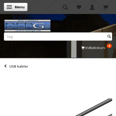
Menu
Skifte navigation
0
Indkøbskurv
USB kabler