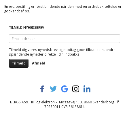
En evt. bestilling er først bindende når den med en ordrebekræftelse er
godkendt af os.
TILMELD NYHEDSBREV
Email-
adresse
Tilmeld dig vores nyhedsbrev og modtag gode tilbud samt andre
spændende nyheder direkte i din indbakke.
Tilmeld
Afmeld
BERGS Aps. HiFi og elektronik. Mossøvej 1. B. 8660 Skanderborg Tlf
70230011 CVR 36438614