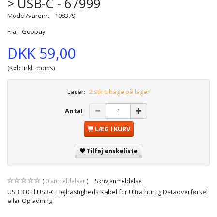
> USB-C - 67999
Model/varenr.:
108379
Fra:
Goobay
DKK 59,00
(Køb Inkl. moms)
Lager:
2 stk tilbage på lager
Antal
LÆG I KURV
Tilføj ønskeliste
0
anmeldelser
Skriv anmeldelse
USB 3.0 til USB-C Højhastigheds Kabel for Ultra hurtig Dataoverførsel
eller Opladning.