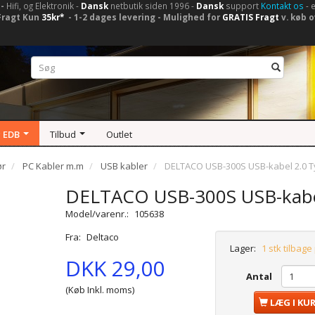
-
Hifi, og Elektronik -
Dansk
netbutik siden 1996 -
Dansk
support
Kontakt os
- 
Fragt Kun
35kr*
- 1-2 dages levering - Mulighed for
GRATIS Fragt
v. køb o
 EDB
Tilbud
Outlet
ør
PC Kabler m.m
USB kabler
DELTACO USB-300S USB-kabel 2.0 Ty
DELTACO USB-300S USB-kabel
Model/varenr.:
105638
Fra:
Deltaco
Lager:
1 stk tilbage
DKK 29,00
Antal
(Køb Inkl. moms)
LÆG I KU