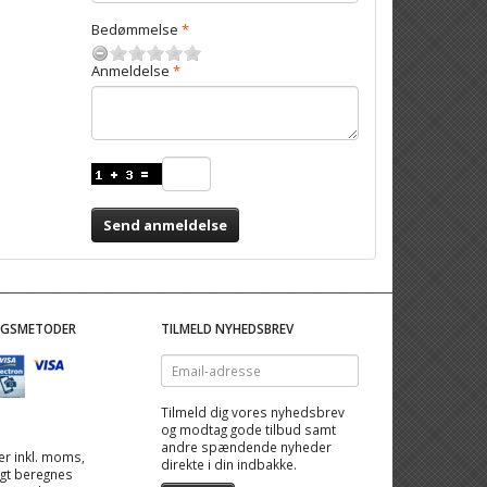
Bedømmelse
Anmeldelse
Send anmeldelse
NGSMETODER
TILMELD NYHEDSBREV
Email-
adresse
Tilmeld dig vores nyhedsbrev
og modtag gode tilbud samt
andre spændende nyheder
 er inkl. moms,
direkte i din indbakke.
ragt beregnes