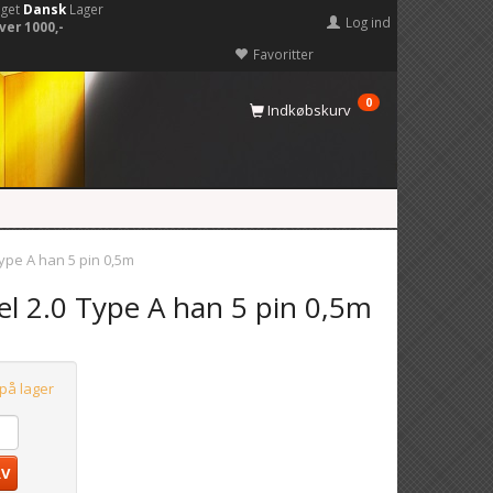
eget
Dansk
Lager
Log ind
ver 1000,-
Favoritter
0
Indkøbskurv
pe A han 5 pin 0,5m
 2.0 Type A han 5 pin 0,5m
 på lager
RV