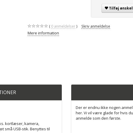
Tilføj ønskel
0
anmeldelser
Skriv anmeldelse
Mere information
ATIONER
Der er endnu ikke nogen anmel
her. Vi vil være glade for hvis du
anmelde som den første.
eks. kortlæser, kamera,
 små USB-stik. Benyttes til