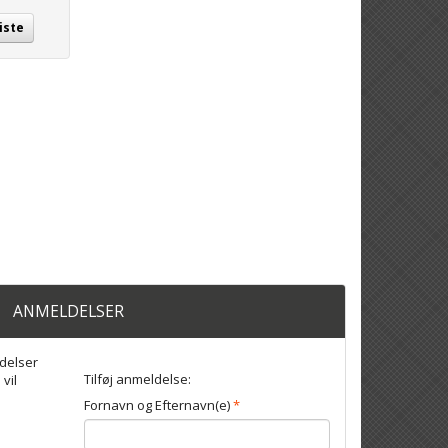
iste
ANMELDELSER
delser
Tilføj anmeldelse:
 vil
Fornavn og Efternavn(e)