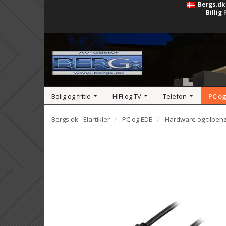
Bergs.dk
Billig
Bolig og fritid
HiFi og TV
Telefon
PC og
Bergs.dk - Elartikler
PC og EDB
Hardware og tilbeh