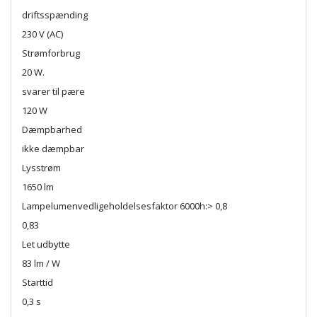
driftsspænding
230 V (AC)
Strømforbrug
20 W.
svarer til pære
120 W
Dæmpbarhed
ikke dæmpbar
Lysstrøm
1650 lm
Lampelumenvedligeholdelsesfaktor 6000h:> 0,8
0,83
Let udbytte
83 lm / W
Starttid
0,3 s