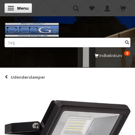
Menu
Skifte navigation
0
Indkøbskurv
Udendørslamper