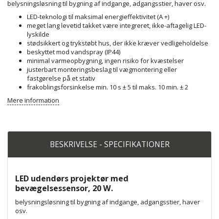
belysningsløsning til bygning af indgange, adgangsstier, haver osv.
LED-teknologi til maksimal energieffektivitet (A +)
meget lang levetid takket være integreret, ikke-aftagelig LED-
lyskilde
stødsikkert og trykstøbt hus, der ikke kræver vedligeholdelse
beskyttet mod vandspray (IP44)
minimal varmeopbygning, ingen risiko for kvæstelser
justerbart monteringsbeslag til vægmontering eller
fastgørelse på et stativ
frakoblingsforsinkelse min. 10 s ± 5 til maks. 10 min. ± 2
Mere information
BESKRIVELSE - SPECIFIKATIONER
LED udendørs projektør med
bevægelsessensor, 20 W.
belysningsløsning til bygning af indgange, adgangsstier, haver
osv.