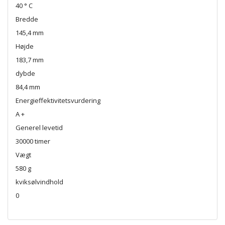
40 ° C
Bredde
145,4 mm
Højde
183,7 mm
dybde
84,4 mm
Energieffektivitetsvurdering
A +
Generel levetid
30000 timer
Vægt
580 g
kviksølvindhold
0