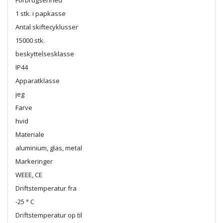
Forbrugsenhed
1 stk. i papkasse
Antal skiftecyklusser
15000 stk.
beskyttelsesklasse
IP44
Apparatklasse
jeg
Farve
hvid
Materiale
aluminium, glas, metal
Markeringer
WEEE, CE
Driftstemperatur fra
-25 ° C
Driftstemperatur op til