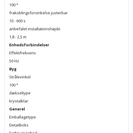
100 °
frakoblingsforsinkelse justerbar
10 - 600 s
anbefalet installationshøjde
1,8 - 2,5 m
Enhedsforbindelser
Effektfrekvens
50 Hz
Byg
Strålevinkel
100 °
dækseltype
krystalklar
Generel
Emballagetype
Detailboks