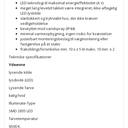
LED-teknologi til maksimal energieffektivitet (A +)
meget lang levetid takket være integreret, ikke-aftagelig
LED-lyskilde
stødsikkert og trykstøbt hus, der ikke kræver
vedligeholdelse
beskyttet mod vandspray (IP44)
minimal varmeopbygning, ingen risiko for kvæstelser
justerbart monteringsbeslag til vægmontering eller
fastgørelse på et stativ
frakoblingsforsinkelse min. 10 s ± 5 til maks. 10 min. ± 2
Tekniske specifikationer
Ydeevne
lysende kilde
lysdiode (LED)
Lysende farve
kølig hvid
Illuminate-Type
SMD 2835 LED
farvetemperatur
6500 K.