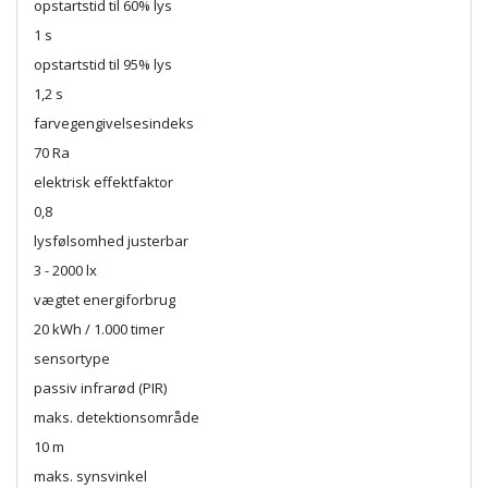
opstartstid til 60% lys
1 s
opstartstid til 95% lys
1,2 s
farvegengivelsesindeks
70 Ra
elektrisk effektfaktor
0,8
lysfølsomhed justerbar
3 - 2000 lx
vægtet energiforbrug
20 kWh / 1.000 timer
sensortype
passiv infrarød (PIR)
maks. detektionsområde
10 m
maks. synsvinkel