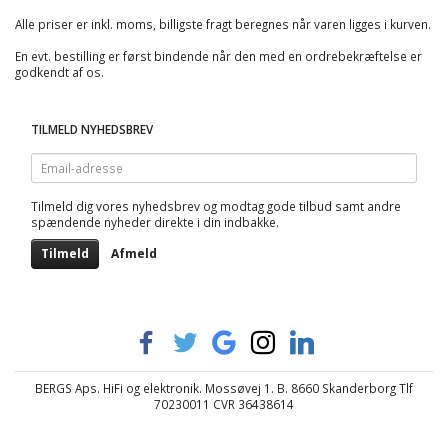
Alle priser er inkl. moms, billigste fragt beregnes når varen ligges i kurven.
En evt. bestilling er først bindende når den med en ordrebekræftelse er
godkendt af os.
TILMELD NYHEDSBREV
Email-
adresse
Tilmeld dig vores nyhedsbrev og modtag gode tilbud samt andre
spændende nyheder direkte i din indbakke.
Tilmeld
Afmeld
BERGS Aps. HiFi og elektronik. Mossøvej 1. B. 8660 Skanderborg Tlf
70230011 CVR 36438614