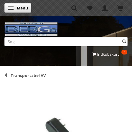
Menu
Skifte navigation
0
Indkøbskurv
Transportabel AV