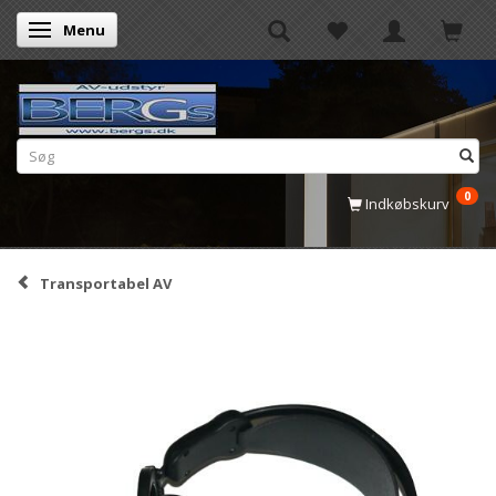
Menu
Skifte navigation
0
Indkøbskurv
Transportabel AV