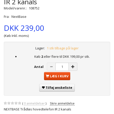
IR 2 kanals
Model/varenr.:
108752
Fra:
NextBase
DKK 239,00
(Køb Inkl. moms)
Lager:
1 stk tilbage på lager
Køb
2
eller flere til
DKK 199,00
pr stk.
Antal
LÆG I KURV
Tilføj ønskeliste
0
anmeldelser
Skriv anmeldelse
NEXTBASE Trådløs hovedtelefon IR 2 kanals