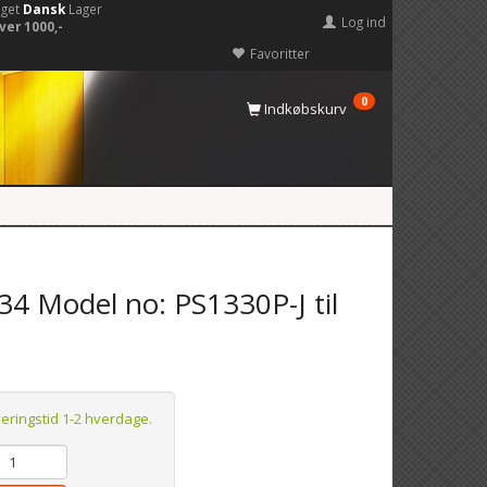
eget
Dansk
Lager
Log ind
ver 1000,-
Favoritter
0
Indkøbskurv
34 Model no: PS1330P-J til
veringstid 1-2 hverdage.