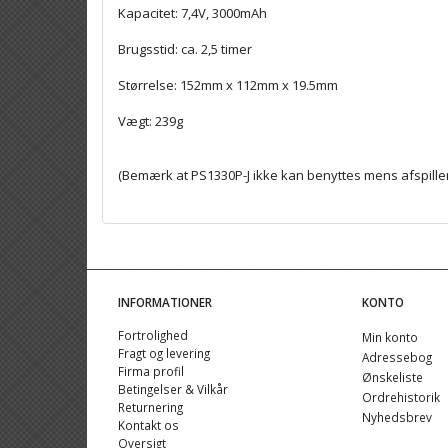
Kapacitet: 7,4V, 3000mAh
Brugsstid: ca. 2,5 timer
Størrelse: 152mm x 112mm x 19.5mm
Vægt: 239g
(Bemærk at PS1330P-J ikke kan benyttes mens afspillere
INFORMATIONER
KONTO
Fortrolighed
Min konto
Fragt og levering
Adressebog
Firma profil
Ønskeliste
Betingelser & Vilkår
Ordrehistorik
Returnering
Nyhedsbrev
Kontakt os
Oversigt