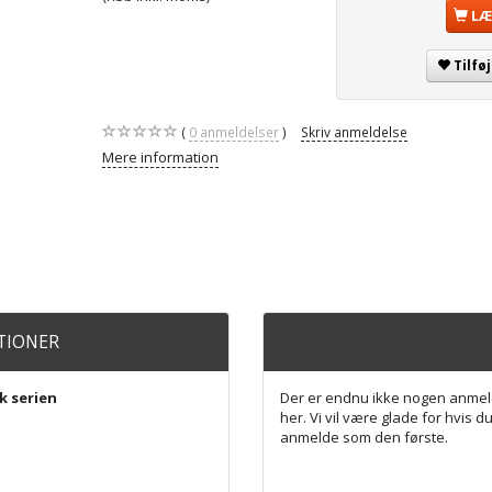
LÆ
Tilfø
0
anmeldelser
Skriv anmeldelse
Mere information
ATIONER
ck serien
Der er endnu ikke nogen anmel
her. Vi vil være glade for hvis du
anmelde som den første.