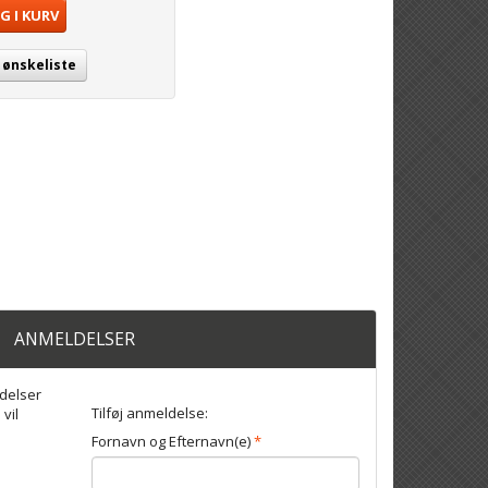
G I KURV
j ønskeliste
ANMELDELSER
delser
Tilføj anmeldelse:
 vil
Fornavn og Efternavn(e)