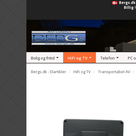
Bergs.dk
Billig
Bolig og fritid
HiFi og TV
Telefon
PC 
Bergs.dk - Elartikler
HiFi og TV
Transportabel AV