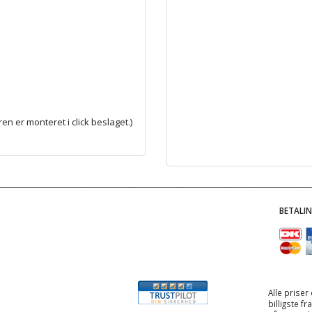
n er monteret i click beslaget.)
BETALI
Alle priser
billigste f