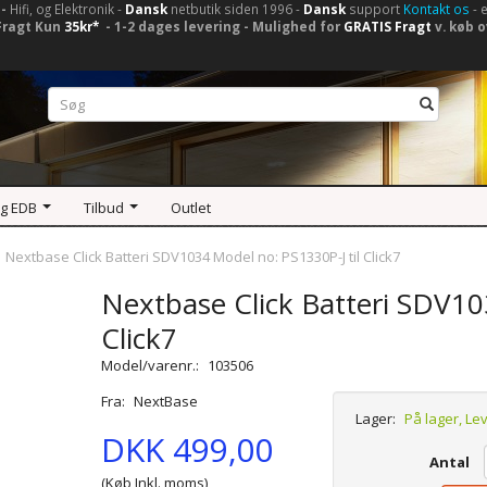
-
Hifi, og Elektronik -
Dansk
netbutik siden 1996 -
Dansk
support
Kontakt os
- 
Fragt Kun
35kr*
- 1-2 dages levering - Mulighed for
GRATIS Fragt
v. køb o
og EDB
Tilbud
Outlet
Nextbase Click Batteri SDV1034 Model no: PS1330P-J til Click7
Nextbase Click Batteri SDV10
Click7
Model/varenr.:
103506
Fra:
NextBase
Lager:
På lager, Le
DKK 499,00
Antal
(Køb Inkl. moms)