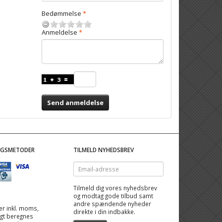
Bedømmelse
Anmeldelse
Send anmeldelse
NGSMETODER
TILMELD NYHEDSBREV
Email-
adresse
Tilmeld dig vores nyhedsbrev
og modtag gode tilbud samt
andre spændende nyheder
 er inkl. moms,
direkte i din indbakke.
ragt beregnes