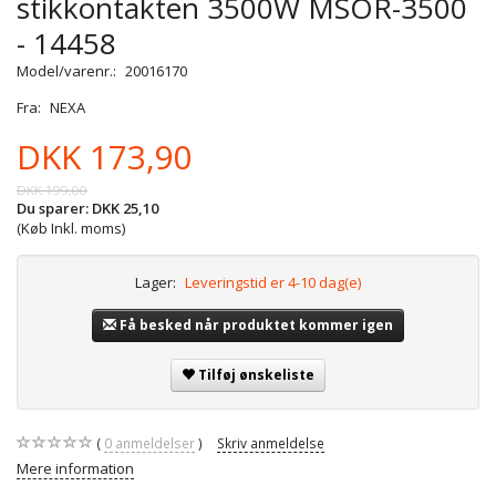
stikkontakten 3500W MSOR-3500
- 14458
Model/varenr.:
20016170
Fra:
NEXA
DKK 173,90
DKK 199,00
Du sparer:
DKK 25,10
(Køb Inkl. moms)
Lager:
Leveringstid er 4-10 dag(e)
Få besked når produktet kommer igen
Tilføj ønskeliste
0
anmeldelser
Skriv anmeldelse
Mere information