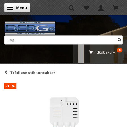
Menu
Skifte navigation
0
Indkøbskurv
Trådløse stikkontakter
-13%