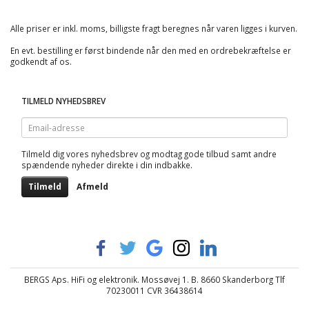
Alle priser er inkl. moms, billigste fragt beregnes når varen ligges i kurven.
En evt. bestilling er først bindende når den med en ordrebekræftelse er
godkendt af os.
TILMELD NYHEDSBREV
Email-
adresse
Tilmeld dig vores nyhedsbrev og modtag gode tilbud samt andre
spændende nyheder direkte i din indbakke.
Tilmeld
Afmeld
BERGS Aps. HiFi og elektronik. Mossøvej 1. B. 8660 Skanderborg Tlf
70230011 CVR 36438614