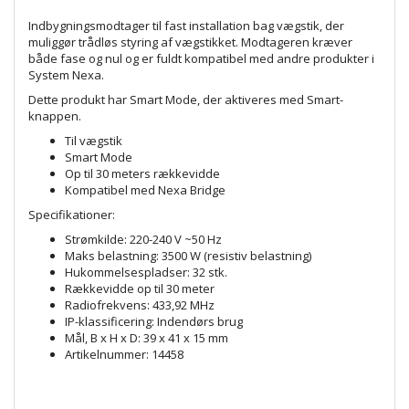
Indbygningsmodtager til fast installation bag vægstik, der
muliggør trådløs styring af vægstikket. Modtageren kræver
både fase og nul og er fuldt kompatibel med andre produkter i
System Nexa.
Dette produkt har Smart Mode, der aktiveres med Smart-
knappen.
Til vægstik
Smart Mode
Op til 30 meters rækkevidde
Kompatibel med Nexa Bridge
Specifikationer:
Strømkilde: 220-240 V ~50 Hz
Maks belastning: 3500 W (resistiv belastning)
Hukommelsespladser: 32 stk.
Rækkevidde op til 30 meter
Radiofrekvens: 433,92 MHz
IP-klassificering: Indendørs brug
Mål, B x H x D: 39 x 41 x 15 mm
Artikelnummer: 14458