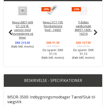
-38%
-32%
-
Nexa LMDT-609
Nexa LYCT-705
Trådløs
GT-229 IR-
fjernbetjening
vægkontakt
sensor med
hvid - 14603
MWST-1809 -
lysregulering og
14216
timer
DKK 219,00
DKK 91,90
DKK 107,90
(Køb Inkl. moms)
DKK 149,00
DKK 159,00
Du sparer:
DKK
Du sparer:
DKK
D
57,10
51,10
(Køb Inkl. moms)
(Køb Inkl. moms)
(K
BESKRIVELSE - SPECIFIKATIONER
MSOR-3500: Indbygningsmodtager Tænd/Sluk til
vægstik