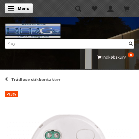
Menu
Skifte navigation
0
Indkøbskurv
Trådløse stikkontakter
-13%