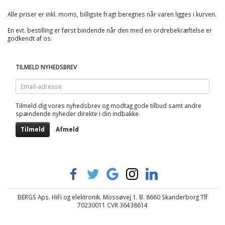
Alle priser er inkl. moms, billigste fragt beregnes når varen ligges i kurven.
En evt. bestilling er først bindende når den med en ordrebekræftelse er
godkendt af os.
TILMELD NYHEDSBREV
Email-
adresse
Tilmeld dig vores nyhedsbrev og modtag gode tilbud samt andre
spændende nyheder direkte i din indbakke.
Tilmeld
Afmeld
BERGS Aps. HiFi og elektronik. Mossøvej 1. B. 8660 Skanderborg Tlf
70230011 CVR 36438614