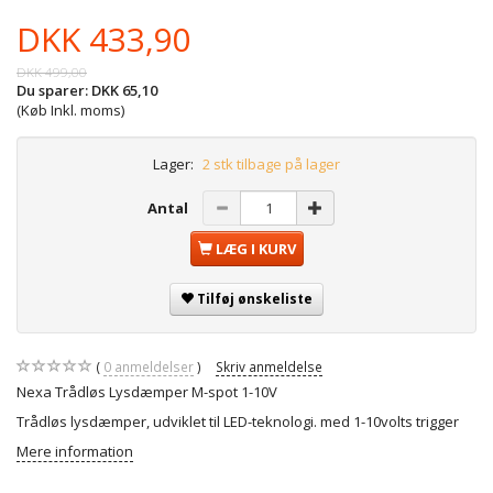
DKK 433,90
DKK 499,00
Du sparer:
DKK 65,10
(Køb Inkl. moms)
Lager:
2 stk tilbage på lager
Antal
LÆG I KURV
Tilføj ønskeliste
0
anmeldelser
Skriv anmeldelse
Nexa Trådløs Lysdæmper M-spot 1-10V
Trådløs lysdæmper, udviklet til LED-teknologi. med 1-10volts trigger
Mere information