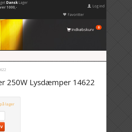
eget
Dansk
Lager
Log ind
ver 1000,-
Favoritter
0
Indkøbskurv
4622
er 250W Lysdæmper 14622
 på lager
RV