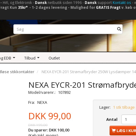
-
Hifi, og Elektronik -
Dansk
netbutik siden 1996 -
Dansk
support
Kontakt os
- 
Fragt Kun
35kr*
- 1-2 dages levering - Mulighed for
GRATIS Fragt
v. køb o
og EDB
Tilbud
Outlet
dløse stikkontakter
NEXA EYCR-201 Strømafbryder 250W Lysdæmper 1
NEXA EYCR-201 Strømafbryd
Model/varenr.:
107892
Fra:
NEXA
Lager:
1 stk tilbage
DKK 99,00
Antal
DKK 199,00
Du sparer:
DKK 100,00
LÆG I KU
(Køb Inkl. moms)