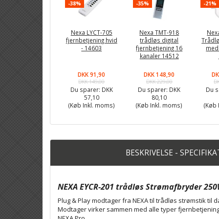
-38%
-35%
-21%
Nexa LYCT-705
Nexa TMT-918
Nex
fjernbetjening hvid
trådløs digital
Trådl
- 14603
fjernbetjening 16
med
kanaler 14512
DKK 91,90
DKK 148,90
DK
DKK 149,00
DKK 229,00
D
Du sparer:
DKK
Du sparer:
DKK
Du s
57,10
80,10
(Køb Inkl. moms)
(Køb Inkl. moms)
(Køb 
BESKRIVELSE - SPECIFIK
NEXA EYCR-201 trådløs Strømafbryder 25
Plug & Play modtager fra NEXA til trådløs strømstik til 
Modtager virker sammen med alle typer fjernbetjenin
NEXA Pro.