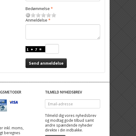
Bedømmelse
Anmeldelse
Send anmeldelse
NGSMETODER
TILMELD NYHEDSBREV
Email-
adresse
Tilmeld dig vores nyhedsbrev
og modtag gode tilbud samt
andre spændende nyheder
 er inkl. moms,
direkte i din indbakke.
ragt beregnes