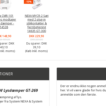
-15%
a CMR-101
NEXA MYCR-2 Sæt
øs modtager
med 2 plug-in
 dæmper -
stikkontakter &
14538
fjernbetjening
14635 GT-300
K 148,90
DKK 229,90
KK 189,00
DKK 269,00
parer:
DKK
Du sparer:
DKK
40,10
39,10
Inkl. moms)
(Køb Inkl. moms)
ATIONER
Der er endnu ikke nogen anmel
0W Lysdæmper GT-269
her. Vi vil være glade for hvis du
anmelde som den første.
dæmpning af lys.
ger fra System NEXA & System