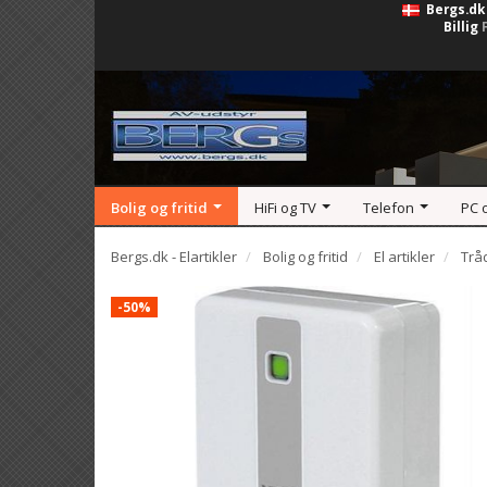
Bergs.dk
Billig
Bolig og fritid
HiFi og TV
Telefon
PC 
Bergs.dk - Elartikler
Bolig og fritid
El artikler
Trå
-50%